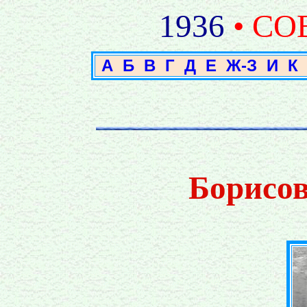
1936
• СО
А
Б
В
Г
Д
Е
Ж-З
И
К
Борисо