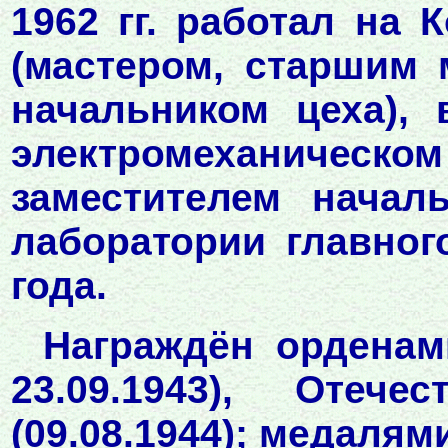
1962 гг. работал на 
(мастером, старшим 
начальником цеха), 
электромеханическ
заместителем начал
лаборатории главног
года.
Награждён орденами
23.09.1943), Отеч
(09.08.1944); медалям