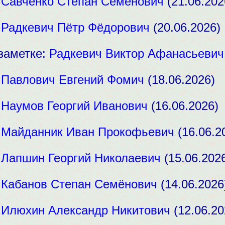
:
Савченко Степан Семёнович
(21.06.202
:
Радкевич Пётр Фёдорович
(20.06.2026)
заметке:
Радкевич Виктор Афанасьевич
:
Павлович Евгений Фомич
(18.06.2026)
:
Наумов Георгий Иванович
(16.06.2026)
:
Майданник Иван Прокофьевич
(16.06.2
:
Лапшин Георгий Николаевич
(15.06.202
:
Кабанов Степан Семёнович
(14.06.2026
:
Илюхин Александр Никитович
(12.06.20