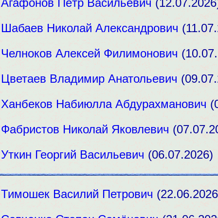
:
Агафонов Пётр Васильевич
(12.07.2026
:
Шабаев Николай Александрович
(11.07.
:
Челноков Алексей Филимонович
(10.07.
:
Цветаев Владимир Анатольевич
(09.07.
:
Ханбеков Набиюлла Абдурахманович
(0
:
Фабристов Николай Яковлевич
(07.07.2
:
Уткин Георгий Васильевич
(06.07.2026)
:
Тимошек Василий Петрович
(22.06.2026