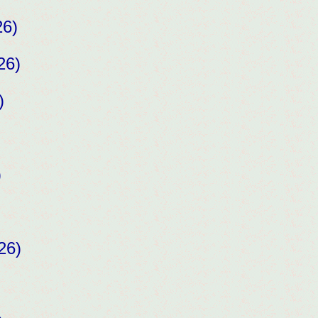
26)
26)
)
)
26)