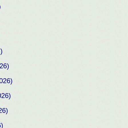
)
)
)
26)
026)
026)
26)
)