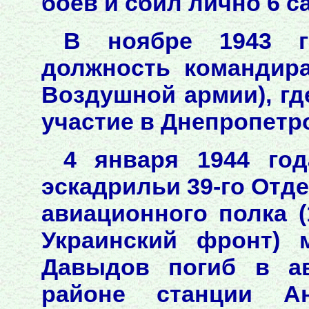
боёв и сбил лично 6 с
В ноябре 1943 г
должность командира
Воздушной армии), гд
участие в Днепропетр
4 января 1944 год
эскадрильи 39-го Отд
авиационного полка (
Украинский фронт) 
Давыдов погиб в ав
районе станции Ан