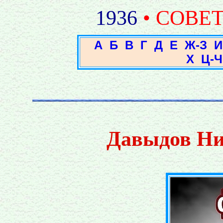
1936
• СОВЕ
А
Б
В
Г
Д
Е
Ж-З
И
Х
Ц-Ч
Давыдов Ни