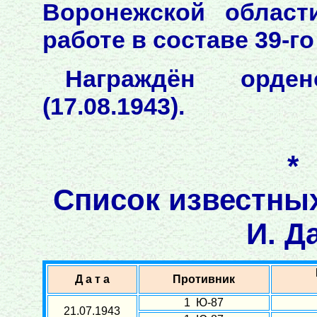
Воронежской област
работе в составе 39-г
Награждён орде
(17.08.1943).
*
Список известны
И. Д
Д а т а
Противник
1 Ю-87
21.07.1943