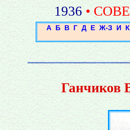
1936
• СОВ
А
Б
В
Г
Д
Е
Ж-З
И
К
Ганчиков 