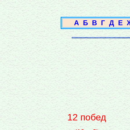
А
Б
В
Г
Д
Е
12 побед