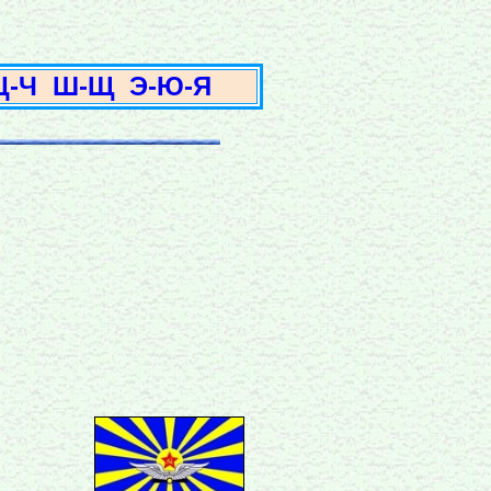
3
Ц-Ч
Ш-Щ
Э-Ю-Я