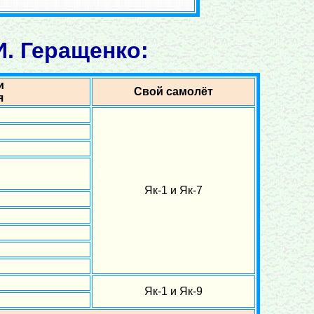
. Геращенко:
и
Свой самолёт
я
Як-1 и Як-7
Як-1 и Як-9