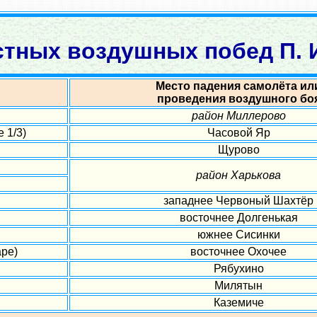
стных воздушных побед П. И
Место падения самолёта ил
проведения воздушного бо
район Миллерово
 1/3)
Часовой Яр
Щурово
район Харькова
западнее Червоный Шахтёр
восточнее Долгенькая
южнее Сисинки
ре)
восточнее Охочее
Рябухино
Милятын
Каземиче