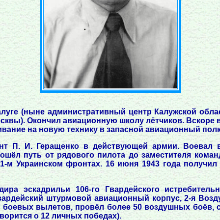
алуге (ныне административный центр Калужской област
квы). Окончил авиационную школу лётчиков. Вскоре в
ивание на новую технику в запасной авиационный полк
т П. И. Геращенко в действующей армии. Воевал в 
рошёл путь от рядового пилота до заместителя коман
1-м Украинском фронтах. 16 июня 1943 года получил
дира эскадрильи 106-го Гвардейского истребительн
вардейский штурмовой авиационный корпус, 2-я Возд
0 боевых вылетов, провёл более 50 воздушных боёв, с
ворится о 12 личных победах).