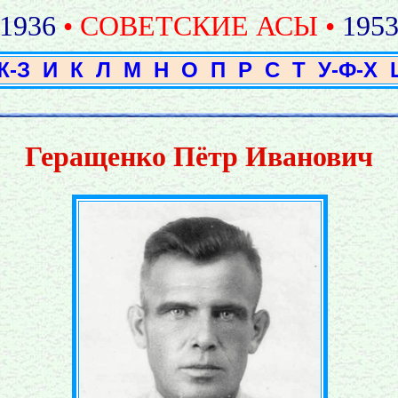
1936
• СОВЕТСКИЕ АСЫ •
195
Ж-З
И
К
Л
М
Н
О
П
Р
С
Т
У-Ф-Х
Геращенко Пётр Иванович