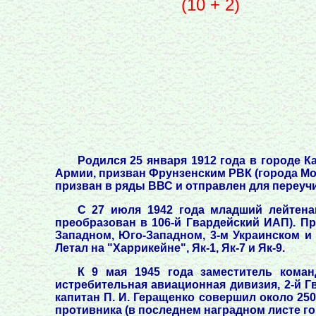
(10 + 2)
Родился 25 января 1912 года в городе К
Армии, призван Фрунзенским РВК (города Мос
призван в ряды ВВС и отправлен для переуч
С 27 июля 1942 года младший лейтенан
преобразован в 106-й Гвардейский ИАП). П
Западном, Юго-Западном, 3-м Украинском и 
Летал на "Харрикейне", Як-1, Як-7 и Як-9.
К 9 мая 1945 года заместитель коман
истребительная авиационная дивизия, 2-й Г
капитан П. И. Геращенко совершил около 25
противника (в последнем наградном листе го