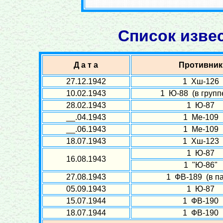
Список изве
Д а т а
Противник
27.12.1942
1 Хш-126
10.02.1943
1 Ю-88 (в группе
28.02.1943
1 Ю-87
__.04.1943
1 Ме-109
__.06.1943
1 Ме-109
18.07.1943
1 Хш-123
1 Ю-87
16.08.1943
1 "Ю-86"
27.08.1943
1 ФВ-189 (в па
05.09.1943
1 Ю-87
15.07.1944
1 ФВ-190
18.07.1944
1 ФВ-190