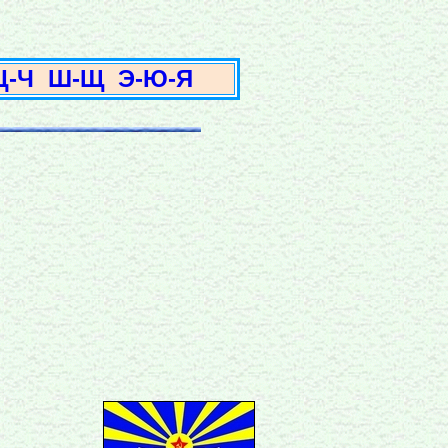
3
Ц-Ч
Ш-Щ
Э-Ю-Я