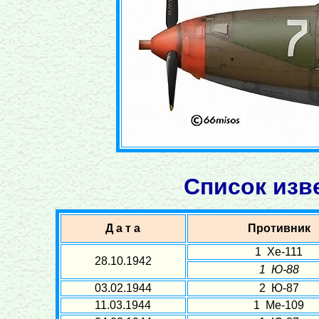
Список изв
Д а т а
Противник
1 Хе-111
28.10.1942
1 Ю-88
03.02.1944
2 Ю-87
11.03.1944
1 Ме-109