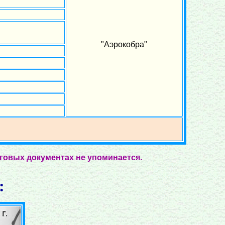
"Аэрокобра"
оговых документах не упоминается.
: