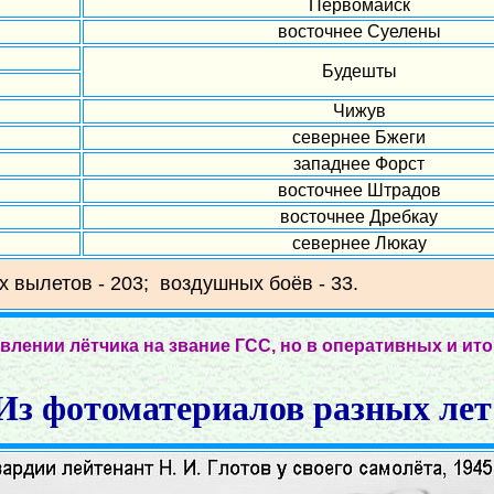
Первомайск
восточнее Суелены
Будешты
Чижув
севернее Бжеги
западнее Форст
восточнее Штрадов
восточнее Дребкау
севернее Люкау
х вылетов - 203; воздушных боёв - 33.
влении лётчика на звание ГСС, но в оперативных и ит
Из фотоматериалов разных лет