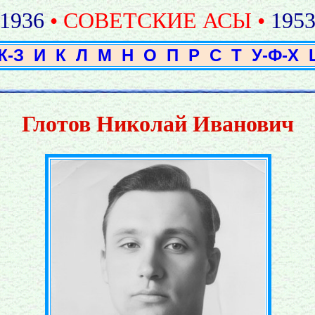
1936
• СОВЕТСКИЕ АСЫ •
195
Ж-З
И
К
Л
М
Н
О
П
Р
С
Т
У-Ф-Х
Глотов Николай Иванович