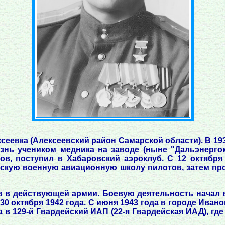
ксеевка (Алексеевский район Самарской области). В 19
знь учеником медника на заводе (ныне "Дальэнерго
сов, поступил в Хабаровский аэроклуб. С 12 октября
мскую военную авиационную школу пилотов, затем про
ов в действующей армии. Боевую деятельность начал 
н 30 октября 1942 года. С июня 1943 года в городе Иван
 в 129-й Гвардейский ИАП (22-я Гвардейская ИАД), гд