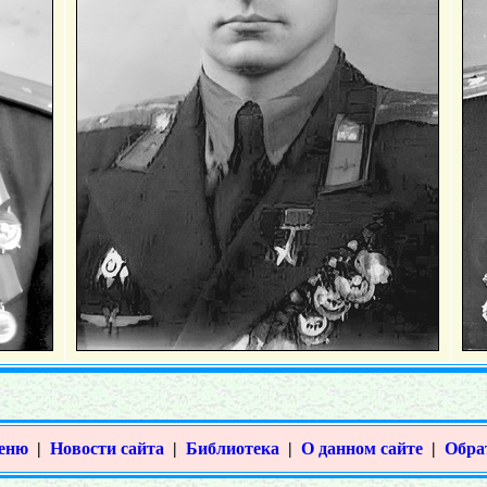
меню
|
Новости сайта
|
Библиотека
|
О данном сайте
|
Обра