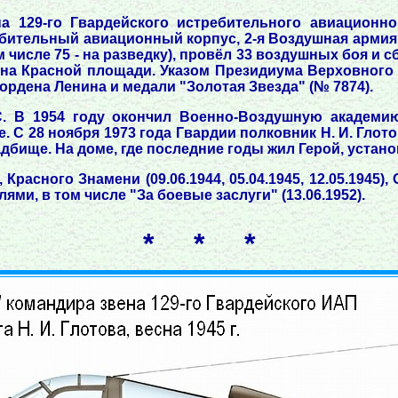
а 129-го Гвардейского истребительного авиационно
бительный авиационный корпус, 2-я Воздушная армия,
 числе 75 - на разведку), провёл 33 воздушных боя и 
 на Красной площади. Указом Президиума Верховного 
ордена Ленина и медали "Золотая Звезда" (№ 7874).
 В 1954 году окончил Военно-Воздушную академию
 28 ноября 1973 года Гвардии полковник Н. И. Глотов 
адбище. На доме, где последние годы жил Герой, устан
 Красного Знамени (09.06.1944, 05.04.1945, 12.05.1945),
лями, в том числе "За боевые заслуги" (13.06.1952).
* * *