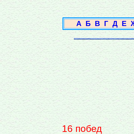
А
Б
В
Г
Д
Е
16 побед