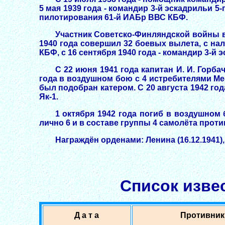
5 мая 1939 года - командир 3-й эскадрильи 5
пилотирования 61-й ИАБр ВВС КБФ.
Участник Советско-Финляндской войны в 
1940 года совершил 32 боевых вылета, с нал
КБФ, с 16 сентября 1940 года - командир 3-й
С 22 июня 1941 года капитан И. И. Горб
года в воздушном бою с 4 истребителями Mе
был подобран катером. С 20 августа 1942 год
Як-1.
1 октября 1942 года погиб в воздушном
лично 6 и в составе группы 4 самолёта про
Награждён орденами: Ленина (16.12.1941), 
Список изве
Д а т а
Противник