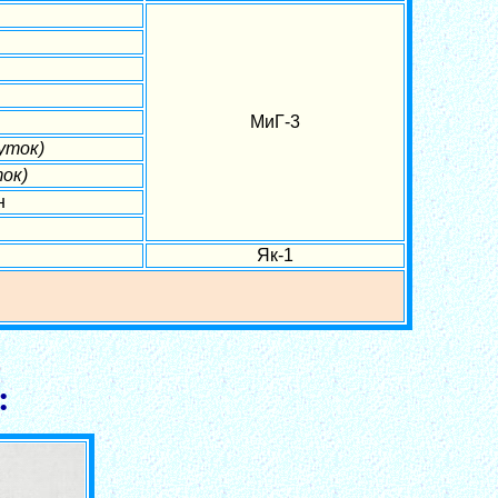
МиГ-3
уток)
ок)
н
Як-1
: