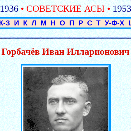
1936
• СОВЕТСКИЕ АСЫ •
195
Ж-З
И
К
Л
М
Н
О
П
Р
С
Т
У-Ф-Х
Горбачёв Иван Илларионович