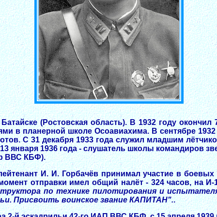
 Батайске (Ростовская область). В 1932 году окончил
иями в планерной школе Осоавиахима. В сентябре 1932
ов. С 31 декабря 1933 года служил младшим лётчиком
с 13 января 1936 года - слушатель школы командиров 
Бр ВВС КБФ).
 лейтенант И. И. Горбачёв принимал участие в боевых
момент отправки имел общий налёт - 324 часов, на И-
труктора по технике пилотирования и испытателя
ьи. Присвоить воинское звание КАПИТАН".
.
а 2-й эскадрильи 42-го ИАП ВВС КБФ, с 15 апреля 1939