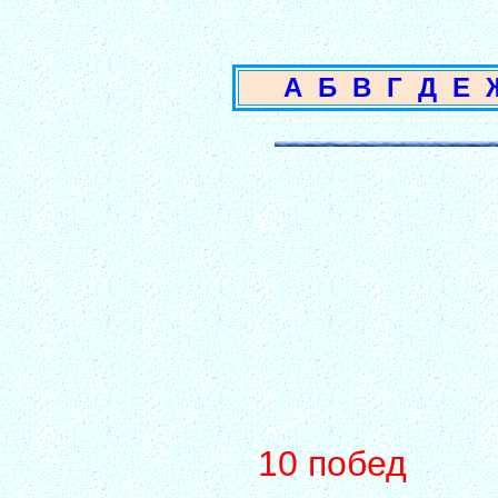
А
Б
В
Г
Д
Е
10 побед