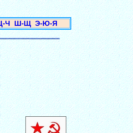
3
Ц-Ч
Ш-Щ
Э-Ю-Я