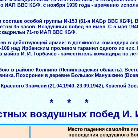
-го ИАП ВВС КБФ, с ноября 1939 года - временно испо
составе особой группы И-153 (61-я ИАБр ВВС КБФ). В 
ётом 35 часов. Воздушных побед не имел. С 5 мая 19
 эскадрильи 71-го ИАП ВВС КБФ.
ачёв в действующей армии: в должности командира эск
-109 над Ирбенским проливом таранил одного из них
а майор И. И. Горбачёв - заместитель командира по л
 бою в районе Колпино (Ленинградская область). Все
тивника. Похоронен в деревне Большок Манушкино (Все
Красного Знамени (21.04.1940, 23.09.1942), Красной Звез
* * *
стных воздушных побед И. И
Место падения самолёта ил
проведения воздушного бо