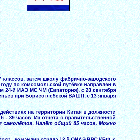
 7 классов, затем школу фабрично-заводского
 году по комсомольской путёвке направлен в
 24-й ИАЭ МС ЧМ (Евпатория), с 20 сентября
звеньев при Борисоглебской ВАШП, с 13 января
 действиях на территории Китая в должности
16 - 39 часов. Из отчета о правительственной
 самолётов. Налёт общий 85 часов. Можно
 года - командир отряда 13-й ОИАЭ ВВС КБФ, с