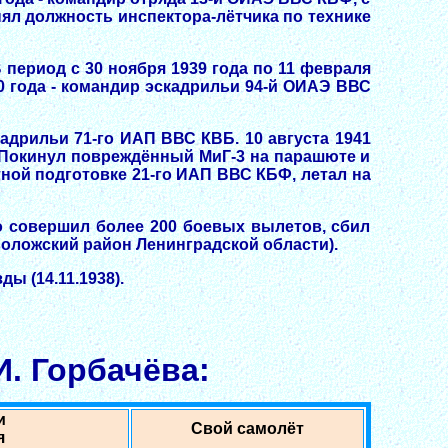
лнял должность инспектора-лётчика по технике
период с 30 ноября 1939 года по 11 февраля
40 года - командир эскадрильи 94-й ОИАЭ ВВС
адрильи 71-го ИАП ВВС КВБ. 10 августа 1941
. Покинул повреждённый МиГ-3 на парашюте и
ётной подготовке 21-го ИАП ВВС КБФ, летал на
го совершил более 200 боевых вылетов, сбил
воложский район Ленинградской области).
ды (14.11.1938).
. Горбачёва:
и
Свой самолёт
я