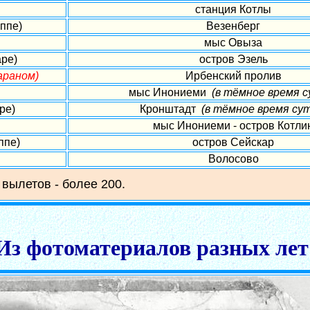
станция Котлы
ппе)
Везенберг
мыс Овыза
аре)
остров Эзель
араном)
Ирбенский пролив
мыс Инониеми
(в тёмное время с
ре)
Кронштадт
(в тёмное время сут
мыс Инониеми - остров Котли
ппе)
остров Сейскар
Волосово
 вылетов - более 200.
Из фотоматериалов разных лет