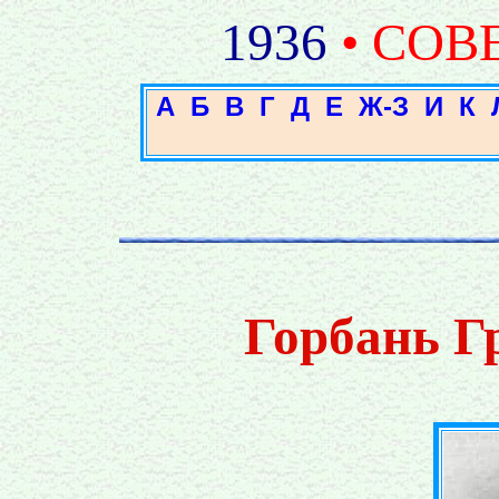
1936
• СОВ
А
Б
В
Г
Д
Е
Ж-З
И
К
Горбань Г