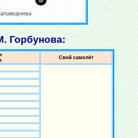
. Горбунова:
и
Свой самолёт
я