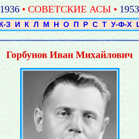
1936
• СОВЕТСКИЕ АСЫ •
195
Ж-З
И
К
Л
М
Н
О
П
Р
С
Т
У-Ф-Х
Горбунов Иван Михайлович