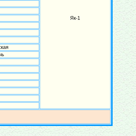
Як-1
ская
чь