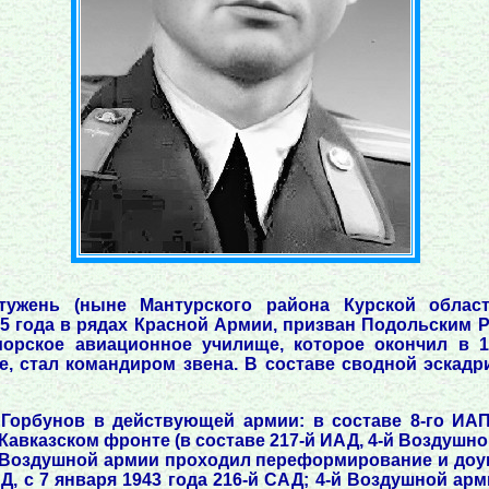
тужень (ныне Мантурского района Курской облас
35 года в рядах Красной Армии, призван Подольским 
орское авиационное училище, которое окончил в 1
 стал командиром звена. В составе сводной эскадр
. Горбунов в действующей армии: в составе 8-го ИАП
авказском фронте (в составе 217-й ИАД, 4-й Воздушной а
й Воздушной армии проходил переформирование и доук
, с 7 января 1943 года 216-й САД; 4-й Воздушной арм