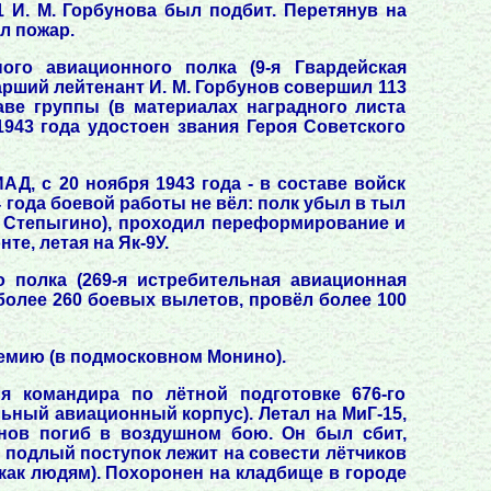
 И. М. Горбунова был подбит. Перетянув на
л пожар.
ого авиационного полка (9-я Гвардейская
арший лейтенант И. М. Горбунов совершил 113
ве группы (в материалах наградного листа
943 года удостоен звания Героя Советского
АД, с 20 ноября 1943 года - в составе войск
4 года боевой работы не вёл: полк убыл в тыл
м Степыгино), проходил переформирование и
те, летая на Як-9У.
о полка (269-я истребительная авиационная
 более 260 боевых вылетов, провёл более 100
емию (в подмосковном Монино).
я командира по лётной подготовке 676-го
льный авиационный корпус). Летал на МиГ-15,
унов погиб в воздушном бою. Он был сбит,
т подлый поступок лежит на совести лётчиков
и как людям). Похоронен на кладбище в городе