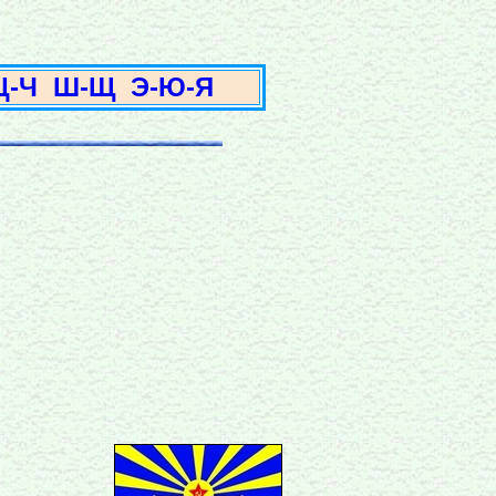
3
Ц-Ч
Ш-Щ
Э-Ю-Я