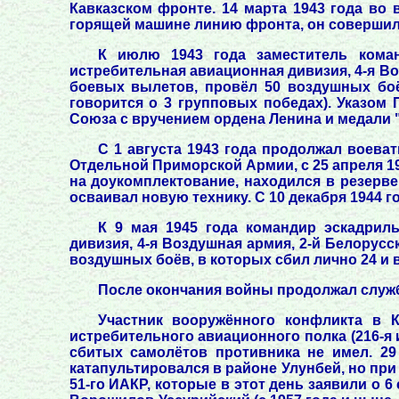
Кавказском фронте. 14 марта 1943 года во
горящей машине линию фронта, он совершил
К июлю 1943 года заместитель команд
истребительная авиационная дивизия, 4-я Во
боевых вылетов, провёл 50 воздушных боё
говорится о 3 групповых победах). Указом
Союза с вручением ордена Ленина и медали "
С 1 августа 1943 года продолжал воеват
Отдельной Приморской Армии, с 25 апреля 194
на доукомплектование, находился в резерв
осваивал новую технику. С 10 декабря 1944 г
К 9 мая 1945 года командир эскадриль
дивизия, 4-я Воздушная армия, 2-й Белорусс
воздушных боёв, в которых сбил лично 24 и 
После окончания войны продолжал служб
Участник вооружённого конфликта в К
истребительного авиационного полка (216-я 
сбитых самолётов противника не имел. 29
катапультировался в районе Улунбей, но при
51-го ИАКР, которые в этот день заявили о 6