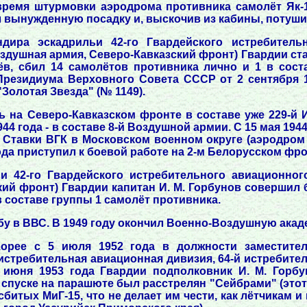
 время штурмовки аэродрома противника самолёт Як-1
 вынужденную посадку и, выскочив из кабины, потуши
ира эскадрильи 42-го Гвардейского истребительн
здушная армия, Северо-Кавказский фронт) Гвардии ст
в, сбил 14 самолётов противника лично и 1 в соста
 Президиума Верховного Совета СССР от 2 сентября 1
Золотая Звезда" (№ 1149).
ь на Северо-Кавказском фронте в составе уже 229-й И
4 года - в составе 8-й Воздушной армии. С 15 мая 194
е Ставки ВГК в Московском военном округе (аэродро
ода приступил к боевой работе на 2-м Белорусском фрон
и 42-го Гвардейского истребительного авиационног
кий фронт) Гвардии капитан И. М. Горбунов совершил
в составе группы 1 самолёт противника.
у в ВВС. В 1949 году окончил Военно-Воздушную акад
орее с 5 июля 1952 года в должности заместител
истребительная авиационная дивизия, 64-й истребите
 июня 1953 года Гвардии подполковник И. М. Горб
 спуске на парашюте был расстрелян "Сейбрами" (это
 сбитых МиГ-15, что не делает им чести, как лётчикам 