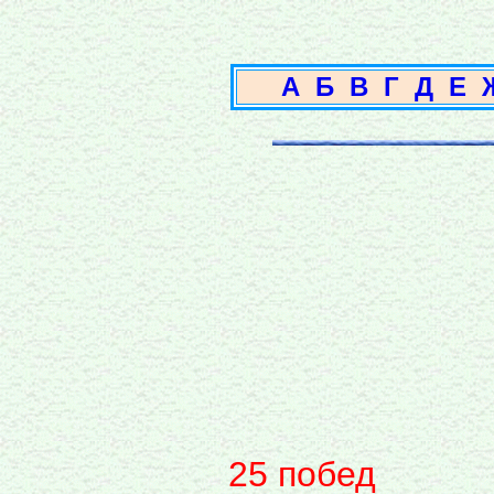
А
Б
В
Г
Д
Е
25 побед