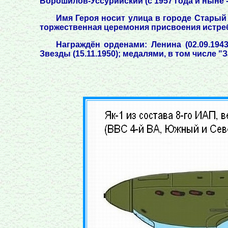
Ворошилов-Уссурийский (с 1957 года и ныне -
Имя Героя носит улица в городе Старый 
торжественная церемония присвоения истре
Награждён орденами: Ленина (02.09.1943),
Звезды (15.11.1950); медалями, в том числе "З