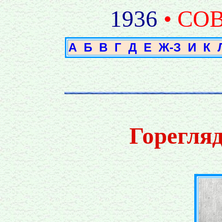
1936
• СО
А
Б
В
Г
Д
Е
Ж-З
И
К
Горегля