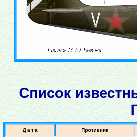
Список известн
Д а т а
Противник