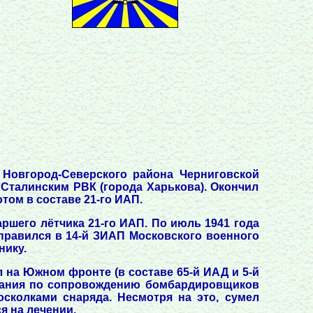
 Новгород-Северского района Черниговской
 Сталинским РВК (города Харькова). Окончил
том в составе 21-го ИАП.
ршего лётчика 21-го ИАП. По июль 1941 года
отправился в 14-й ЗИАП Московского военного
нику.
л на Южном фронте (в составе 65-й ИАД и 5-й
задания по сопровождению бомбардировщиков
осколками снаряда. Несмотря на это, сумел
я на лечении.