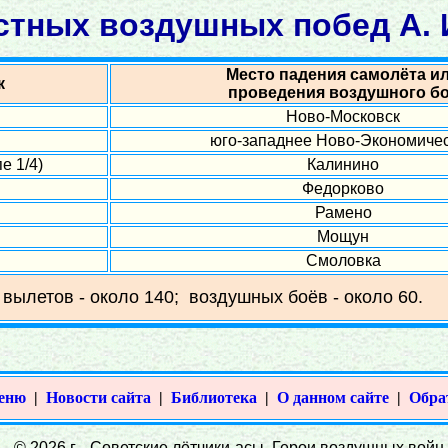
стных воздушных побед А. И
Место падения самолёта и
к
проведения воздушного б
Ново-Московск
юго-западнее Ново-Экономиче
е 1/4)
Калинино
Федорково
Рамено
Мощун
Смоловка
 вылетов - около 140; воздушных боёв - около 60.
меню
|
Новости сайта
|
Библиотека
|
О данном сайте
|
Обра
© 2026 г. Советские лётчики-асы. Герои воздушных войн 1