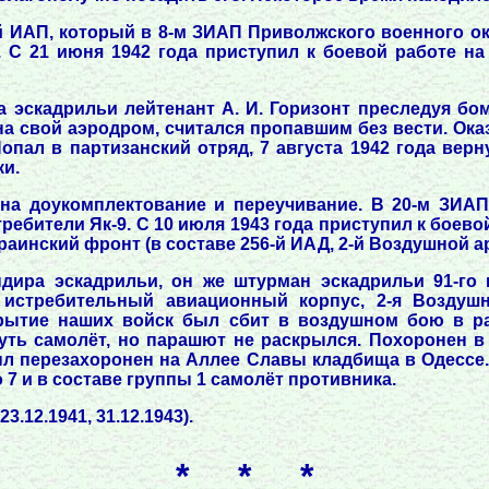
й ИАП, который в 8-м ЗИАП Приволжского военного ок
. С 21 июня 1942 года приступил к боевой работе на
а эскадрильи лейтенант А. И. Горизонт преследуя б
на свой аэродром, считался пропавшим без вести. Ока
опал в партизанский отряд, 7 августа 1942 года верн
и.
 на доукомплектование и переучивание. В 20-м ЗИАП
ебители Як-9. С 10 июля 1943 года приступил к боево
раинский фронт (в составе 256-й ИАД, 2-й Воздушной а
ндира эскадрильи, он же штурман эскадрильи 91-го 
й истребительный авиационный корпус, 2-я Воздушн
икрытие наших войск был сбит в воздушном бою в р
уть самолёт, но парашют не раскрылся. Похоронен в
был перезахоронен на Аллее Славы кладбища в Одессе
 7 и в составе группы 1 самолёт противника.
.12.1941, 31.12.1943).
* * *