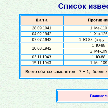
Список изве
Д а т а
Противни
28.09.1941
1 Ме-110
04.02.1942
1 Хш-126
07.07.1942
1 Ю-88 (в групп
1 Ю-88
10.08.1942
2 Ме-109
03.11.1943
1 Ю-88
15.11.1943
1 Ме-109
Всего сбитых самолётов - 7 + 1; боевых
Главное 