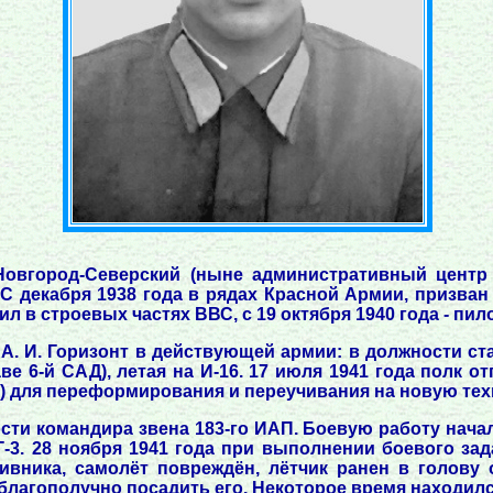
 Новгород-Северский (ныне административный центр
С декабря 1938 года в рядах Красной Армии, призван
в строевых частях ВВС, с 19 октября 1940 года - пило
А. И. Горизонт в действующей армии: в должности ста
е 6-й САД), летая на И-16. 17 июля 1941 года полк 
и) для переформирования и переучивания на новую тех
ости командира звена 183-го ИАП. Боевую работу нача
Г-3. 28 ноября 1941 года при выполнении боевого 
вника, самолёт повреждён, лётчик ранен в голову 
благополучно посадить его. Некоторое время находилс