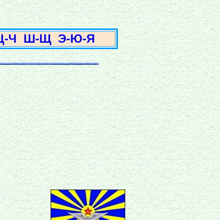
3
Ц-Ч
Ш-Щ
Э-Ю-Я