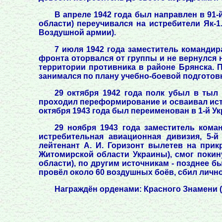
В апреле 1942 года был направлен в 91-
области) переучивался на истребители Як-1
Воздушной армии).
7 июля 1942 года заместитель командир
фронта оторвался от группы и не вернулся 
территории противника в районе Брянска. П
занимался по плану учебно-боевой подготовк
29 октября 1942 года полк убыл в тыл
проходил переформирование и осваивал истр
октября 1943 года был переименован в 1-й Ук
29 ноября 1943 года заместитель кома
истребительная авиационная дивизия, 5-
лейтенант А. И. Горизонт вылетев на пр
Житомирской области Украины), смог покин
области), по другим источникам - позднее 
провёл около 60 воздушных боёв, сбил лично
Награждён орденами: Красного Знамени (23