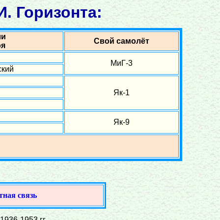
. Горизонта:
ли
Свой самолёт
оя
МиГ-3
ский
Як-1
Як-9
тная связь
936-1953 гг.