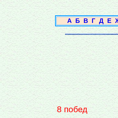
А
Б
В
Г
Д
Е
8 побед