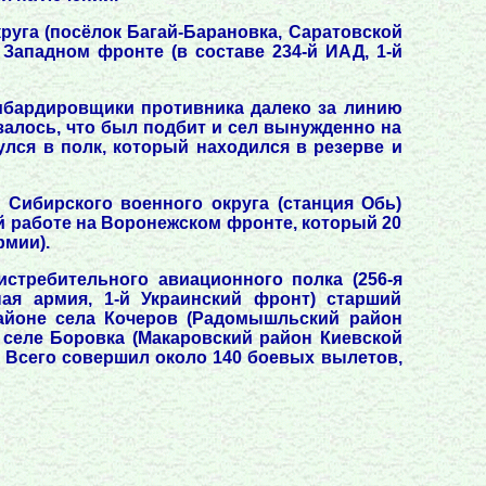
руга (посёлок Багай-Барановка, Саратовской
 Западном фронте (в составе 234-й ИАД, 1-й
омбардировщики противника далеко за линию
залось, что был подбит и сел вынужденно на
улся в полк, который находился в резерве и
 Сибирского военного округа (станция Обь)
й работе на Воронежском фронте, который 20
рмии).
истребительного авиационного полка (256-я
ая армия, 1-й Украинский фронт) старший
айоне села Кочеров (Радомышльский район
 селе Боровка (Макаровский район Киевской
. Всего совершил около 140 боевых вылетов,