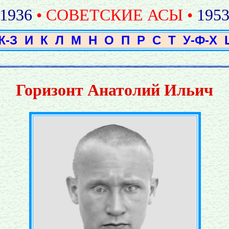
1936
• СОВЕТСКИЕ АСЫ •
195
Ж-З
И
К
Л
М
Н
О
П
Р
С
Т
У-Ф-Х
Горизонт Анатолий Ильич