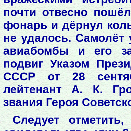
почти отвесно пошёл
фонарь и дёрнул кол
не удалось. Самолёт 
авиабомбы и его за
подвиг Указом През
СССР от 28 сентя
лейтенант А. К. Гр
звания Героя Советск
Следует отметить