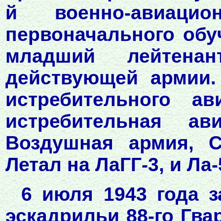
й военно-авиаци
первоначального обу
младший лейтен
действующей армии.
истребительного ав
истребительная ав
Воздушная армия, С
Летал на ЛаГГ-3, и Ла-
6 июля 1943 года з
эскадрильи 88-го Гва