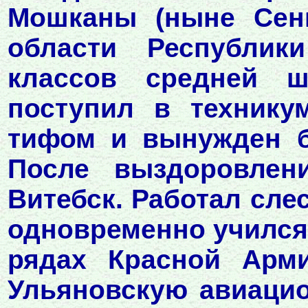
Мошканы (ныне Сенн
области Республик
классов средней ш
поступил в технику
тифом и вынужден б
После выздоровлен
Витебск. Работал сле
одновременно учился 
рядах Красной Арми
Ульяновскую авиаци