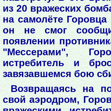
из 20 вражеских бом
на самолёте Горовца
он не смог сообщ
появлении противник
"Мессерами", Го
истребитель и бро
завязавшемся бою сб
Возвращаясь на п
свой аэродром, Горо
вражескими истреби