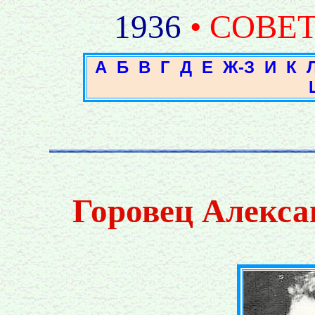
1936
• СОВЕ
А
Б
В
Г
Д
Е
Ж-З
И
К
Горовец Алекса