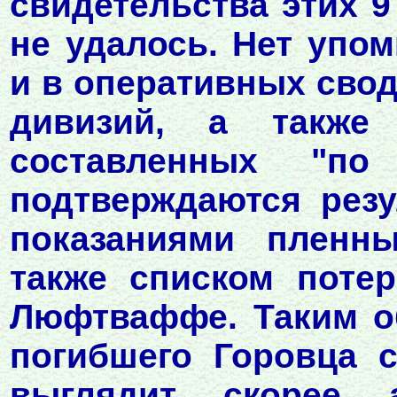
свидетельства этих 9
не удалось. Нет упо
и в оперативных сво
дивизий, а также
составленных "по
подтверждаются рез
показаниями пленны
также списком поте
Люфтваффе. Таким об
погибшего Горовца 
выглядит скорее 