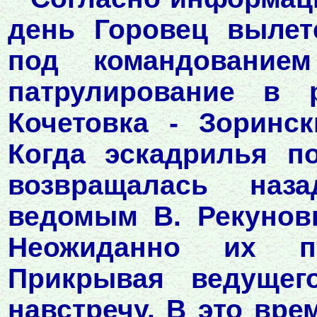
день Горовец вылет
под командование
патрулирование в 
Кочетовка - Зоринс
Когда эскадрилья п
возвращалась наз
ведомым В. Рекунов
Неожиданно их па
Прикрывая ведущег
навстречу. В это вре