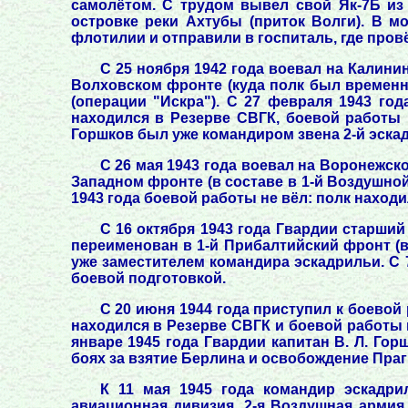
самолётом. С трудом вывел свой Як-7Б из
островке реки Ахтубы (приток Волги). В 
флотилии и отправили в госпиталь, где провё
С 25 ноября 1942 года воевал на Калинин
Волховском фронте (куда полк был временн
(операции "Искра"). С 27 февраля 1943 год
находился в Резерве СВГК, боевой работы 
Горшков был уже командиром звена 2-й эска
С 26 мая 1943 года воевал на Воронежско
Западном фронте (в составе в 1-й Воздушной 
1943 года боевой работы не вёл: полк наход
С 16 октября 1943 года Гвардии старший
переименован в 1-й Прибалтийский фронт (в 
уже заместителем командира эскадрильи. С 7
боевой подготовкой.
С 20 июня 1944 года приступил к боевой 
находился в Резерве СВГК и боевой работы н
январе 1945 года Гвардии капитан В. Л. Гор
боях за взятие Берлина и освобождение Праг
К 11 мая 1945 года командир эскадрил
авиационная дивизия, 2-я Воздушная армия,