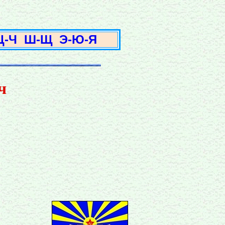
3
Ц-Ч
Ш-Щ
Э-Ю-Я
ч