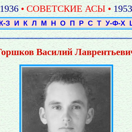
1936
• СОВЕТСКИЕ АСЫ •
195
Ж-З
И
К
Л
М
Н
О
П
Р
С
Т
У-Ф-Х
Горшков Василий Лаврентьеви