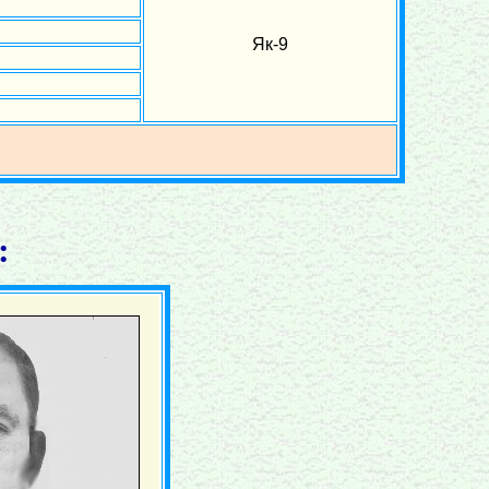
Як-9
: