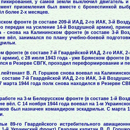
 пикирования, у самой земли выключил двигатель 
момент приземления был вместе с бронеспинкой выб
л более 2-х месяцев.
ском фронте (в составе 209-й ИАД, 2-го ИАК, 3-й Возду
о передан на усиление 14-й Воздушной армии), прин
а - снова на Калининском фронте (в составе 3-й Во
не вёл, занимался по плану учебно-боевой подготовк
дрильи.
м фронте (в составе 7-й Гвардейской ИАД, 2-го ИАК, 2-
армии), с 28 июля 1943 года - уже Брянском фронте (в
ился в Резерве СВГК, проходил переформирование и пе
 лейтенант В. Л. Горшков снова воевал на Калининско
составе 7-й Гвардейской ИАД, 2-го ИАК, 3-й Воздушно
 марта 1944 года полк снова находился в Резерве СВ
работе на 3-м Белорусском фронте (в составе 1-й Возд
е вёл. С 14 ноября 1944 года воевал на 1-м Украинско
шков был назначен командиром эскадрильи. С марта 1
и.
ьи 89-го Гвардейского истребительного авиационно
 1-й Украинский фронт) Гвардии капитан В. Л. Горш