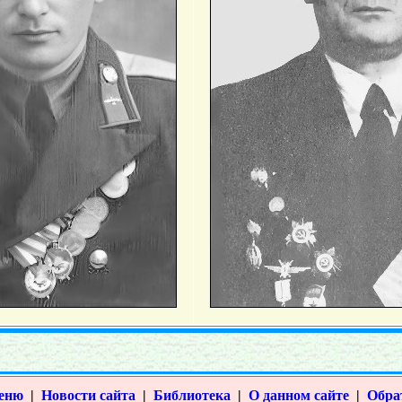
меню
|
Новости сайта
|
Библиотека
|
О данном сайте
|
Обра