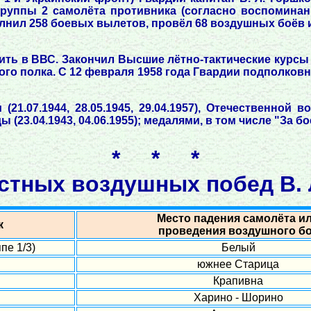
группы 2 самолёта противника (согласно воспомина
полнил 258 боевых вылетов, провёл 68 воздушных боёв 
ть в ВВС. Закончил Высшие лётно-тактические курсы 
о полка. С 12 февраля 1958 года Гвардии подполковник
1.07.1944, 28.05.1945, 29.04.1957), Отечественной во
 (23.04.1943, 04.06.1955); медалями, в том числе "За бо
* * *
стных воздушных побед В. 
Место падения самолёта и
к
проведения воздушного б
пе 1/3)
Белый
южнее Старица
Крапивна
Харино - Шорино