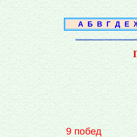
А
Б
В
Г
Д
Е
9 побед