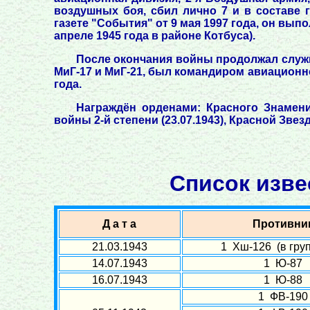
воздушных боя, сбил лично 7 и в составе 
газете "События" от 9 мая 1997 года, он вы
апреле 1945 года в районе Котбуса).
После окончания войны продолжал служи
МиГ-17 и МиГ-21, был командиром авиационног
года.
Награждён орденами: Красного Знамени (2
войны 2-й степени (23.07.1943), Красной Звезды
Список изве
Д а т а
Противни
21.03.1943
1 Хш-126 (в груп
14.07.1943
1 Ю-87
16.07.1943
1 Ю-88
1 ФВ-190