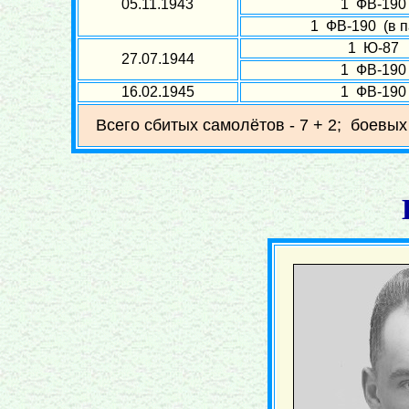
05.11.1943
1 ФВ-190
1 ФВ-190 (в п
1 Ю-87
27.07.1944
1 ФВ-190
16.02.1945
1 ФВ-190
Всего сбитых самолётов - 7 + 2; боевых