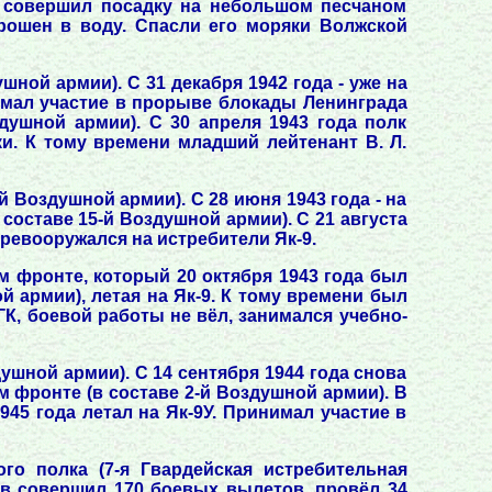
и совершил посадку на небольшом песчаном
рошен в воду. Спасли его моряки Волжской
шной армии). С 31 декабря 1942 года - уже на
имал участие в прорыве блокады Ленинграда
здушной армии). С 30 апреля 1943 года полк
и. К тому времени младший лейтенант В. Л.
й Воздушной армии). С 28 июня 1943 года - на
 составе 15-й Воздушной армии). С 21 августа
ревооружался на истребители Як-9.
м фронте, который 20 октября 1943 года был
й армии), летая на Як-9. К тому времени был
ГК, боевой работы не вёл, занимался учебно-
ушной армии). С 14 сентября 1944 года снова
м фронте (в составе 2-й Воздушной армии). В
945 года летал на Як-9У. Принимал участие в
го полка (7-я Гвардейская истребительная
ков совершил 170 боевых вылетов, провёл 34