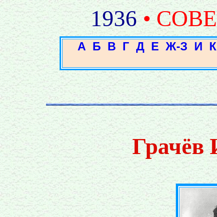
1936
• СОВ
А
Б
В
Г
Д
Е
Ж-З
И
К
Грачёв 