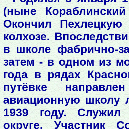
(ныне Кораблинский
Окончил Пехлецкую 
колхозе. Впоследстви
в школе фабрично-за
затем - в одном из м
года в рядах Красн
путёвке направл
авиационную школу л
1939 году. Служил
округе. Участник С