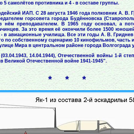
 5 самолётов противника и 4 - в составе группы.
дейский ИАП. С 28 августа 1946 года полковник А. В. Г
дседателем горсовета города Будённовска (Ставропол
 в нём преподавателем. В 1965 году основал, а по
чинцев. За это время её окончили более 1500 юношей
- в авиационные училища. Все эти годы А. В. Гридне
то по собственному сценарию 10 кинофильмов, часть и
по улице Мира в центральном районе города Волгограда
.04.1943, 14.04.1944), Отечественной войны 1-й степен
 в Великой Отечественной войне 1941-1945".
* * *