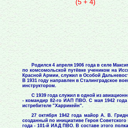
(5 + 4)
Родился 4 апреля 1906 года в селе Макси
по комсомольской путёвке учеником на Исси
Красной Армии, служил в Особой Дальневост
В 1931 году направлен в Сталинградское вое
инструктором.
С 1939 года служил в одной из авиационн
- командир 82-го ИАП ПВО. С мая 1942 год
истребителе "Харрикейн".
27 октября 1942 года майор А. В. Гри
созданный по инициативе Героя Советского 
года - 101-й ИАД ПВО. В составе этого пол