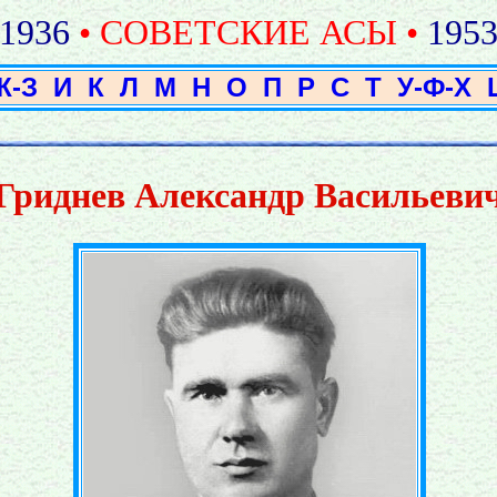
1936
• СОВЕТСКИЕ АСЫ •
195
Ж-З
И
К
Л
М
Н
О
П
Р
С
Т
У-Ф-Х
Гриднев Александр Васильеви