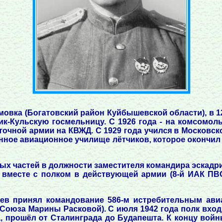
мовка (Богатовский район Куйбышевской области), в 12
к-Кульскую госмельницу. С 1926 года - на комсомольс
очной армии на КВЖД. С 1929 года учился в Московск
нное авиационное училище лётчиков, которое окончил в
ых частей в должности заместителя командира эскадрил
а вместе с полком в действующей армии (8-й ИАК П
днев принял командование 586-м истребительным ав
Союза Марины Расковой). С июля 1942 года полк входи
ка, прошёл от Сталинграда до Будапешта. К концу вой