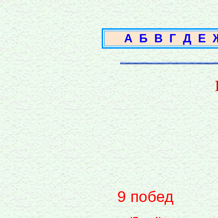
А
Б
В
Г
Д
Е
9 побед