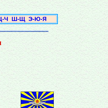
3
Ц-Ч
Ш-Щ
Э-Ю-Я
ч