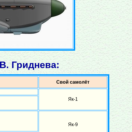
В. Гриднева:
Свой самолёт
Як-1
Як-9