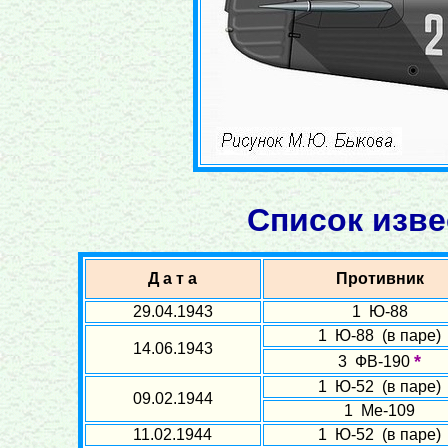
Список изве
Д а т а
Противник
29.04.1943
1 Ю-88
1 Ю-88 (в паре)
14.06.1943
*
3 ФВ-190
1 Ю-52 (в паре)
09.02.1944
1 Ме-109
11.02.1944
1 Ю-52 (в паре)