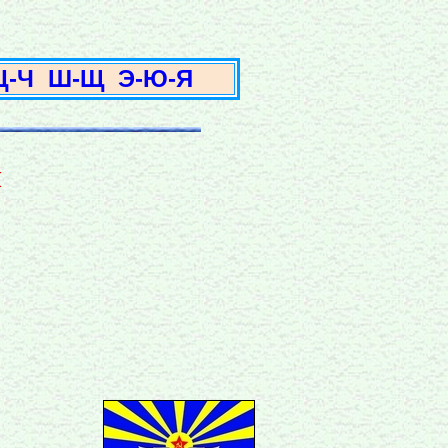
3
Ц-Ч
Ш-Щ
Э-Ю-Я
ч