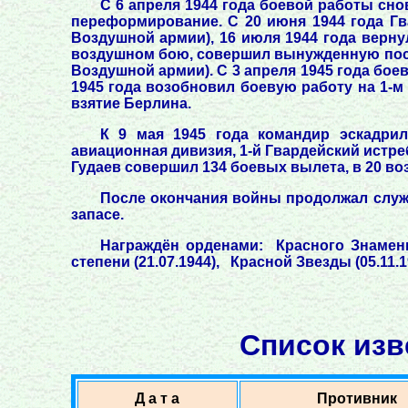
С 6 апреля 1944 года боевой работы сно
переформирование. С 20 июня 1944 года Гва
Воздушной армии), 16 июля 1944 года верну
воздушном бою, совершил вынужденную посадк
Воздушной армии). С 3 апреля 1945 года бое
1945 года возобновил боевую работу на 1-м 
взятие Берлина.
К 9 мая 1945 года командир эскадрил
авиационная дивизия, 1-й Гвардейский истре
Гудаев совершил 134 боевых вылета, в 20 во
После окончания войны продолжал служит
запасе.
Награждён орденами: Красного Знамени (
степени (21.07.1944), Красной Звезды (05.11.1
Список изв
Д а т а
Противник