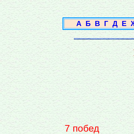
А
Б
В
Г
Д
Е
7 побед