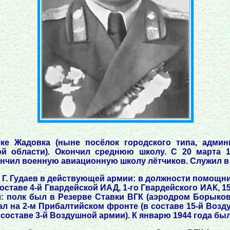
ке Жадовка (ныне посёлок городского типа, админ
ой области). Окончил среднюю школу. С 20 марта 1
нчил военную авиационную школу лётчиков. Служил в
А. Г. Гудаев в действующей армии: в должности помощн
ставе 4-й Гвардейской ИАД, 1-го Гвардейского ИАК, 15
л: полк был в Резерве Ставки ВГК (аэродром Борыков
ал на 2-м Прибалтийском фронте (в составе 15-й Возду
 составе 3-й Воздушной армии). К январю 1944 года бы