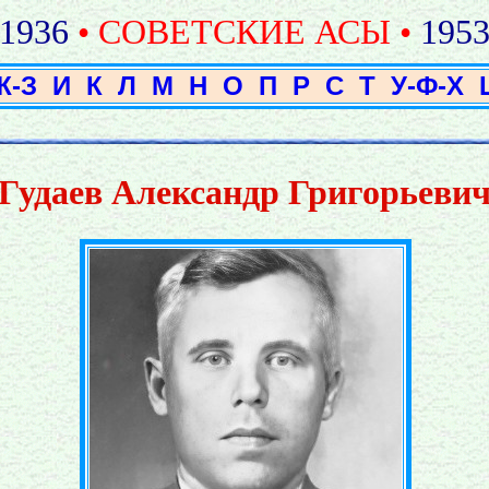
1936
• СОВЕТСКИЕ АСЫ •
195
Ж-З
И
К
Л
М
Н
О
П
Р
С
Т
У-Ф-Х
Гудаев Александр Григорьеви