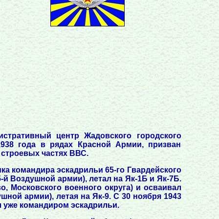
истративный центр Жадовского городского
938 года в рядах Красной Армии, призван
 строевых частях ВВС.
ика командира эскадрильи 65-го Гвардейского
-й Воздушной армии), летал на Як-1Б и Як-7Б.
о, Московского военного округа) и осваивал
шной армии), летая на Як-9. С 30 ноября 1943
л уже командиром эскадрильи.