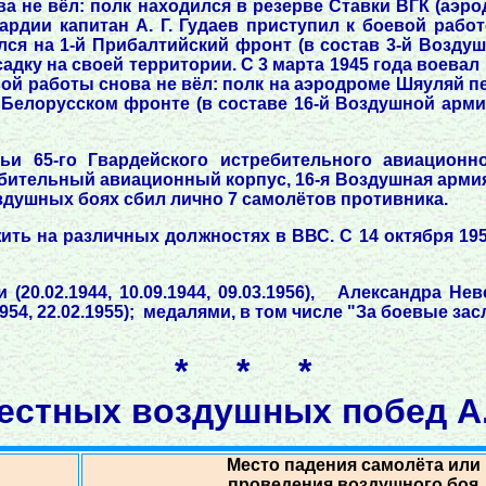
ва не вёл: полк находился в резерве Ставки ВГК (аэр
рдии капитан А. Г. Гудаев приступил к боевой работ
лся на 1-й Прибалтийский фронт (в состав 3-й Воздуш
у на своей территории. С 3 марта 1945 года воевал 
вой работы снова не вёл: полк на аэродроме Шяуляй п
Белорусском фронте (в составе 16-й Воздушной армии
ьи 65-го Гвардейского истребительного авиационно
бительный авиационный корпус, 16-я Воздушная армия,
здушных боях сбил лично 7 самолётов противника.
ь на различных должностях в ВВС. С 14 октября 1957 
20.02.1944, 10.09.1944, 09.03.1956), Александра Нев
954, 22.02.1955); медалями, в том числе "За боевые заслу
* * *
естных воздушных побед А. 
Место падения самолёта или
проведения воздушного боя