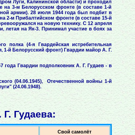
одром Луги, Калининской области) и проходил
е на 3-м Белорусском фронте (в составе 1-й
ной армии). 28 июля 1944 года был подбит в
на 2-м Прибалтийском фронте (в составе 15-й
еревооружался на новую технику. С 12 апреля
, летая на Як-3. Принимал участие в боях за
го полка (4-я Гвардейская истребительная
 1-й Белорусский фронт) Гвардии майор А. Г.
года Гвардии подполковник А. Г. Гудаев - в
ского (04.06.1945), Отечественной войны 1-й
ги" (24.06.1948).
Г. Гудаева:
Свой самолёт