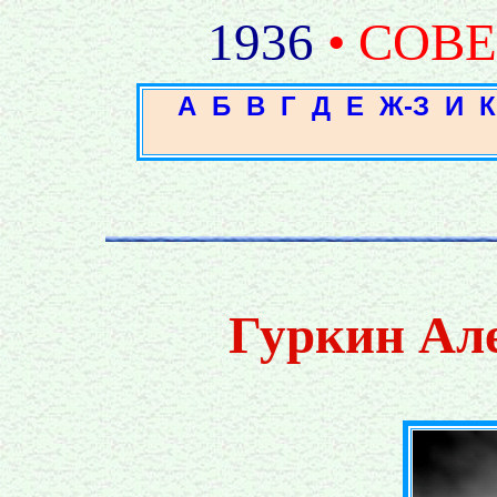
1936
• СОВ
А
Б
В
Г
Д
Е
Ж-З
И
К
Гуркин Ал