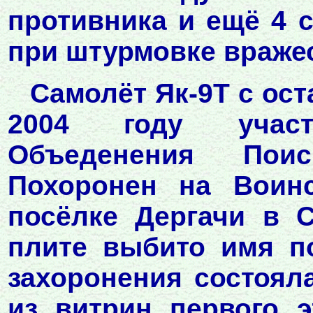
противника и ещё 4 
при штурмовке враже
Самолёт Як-9Т с ос
2004 году участн
Объеденения Пои
Похоронен на Воин
посёлке Дергачи в С
плите выбито имя п
захоронения состояла
из витрин первого 