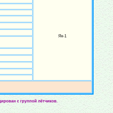
Як-1
ирован с группой лётчиков.