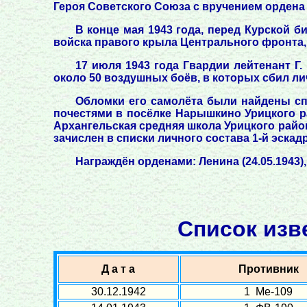
Героя Советского Союза с вручением ордена 
В конце мая 1943 года, перед Курской б
войска правого крыла Центрального фронта, 
17 июля 1943 года Гвардии лейтенант Г
около 50 воздушных боёв, в которых сбил ли
Обломки его самолёта были найдены спу
почестями в посёлке Нарышкино Урицкого р
Архангельская средняя школа Урицкого район
зачислен в списки личного состава 1-й эскад
Награждён орденами: Ленина (24.05.1943),
Список изв
Д а т а
Противник
30.12.1942
1 Ме-109