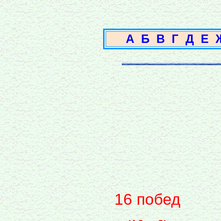
А
Б
В
Г
Д
Е
16 побед