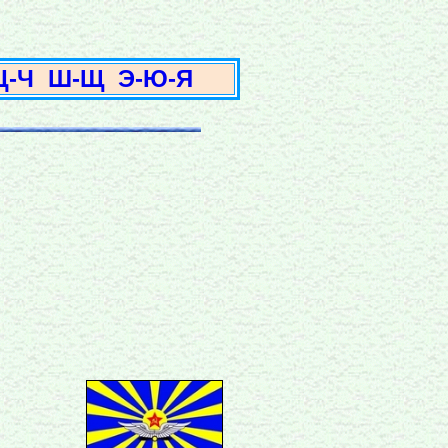
3
Ц-Ч
Ш-Щ
Э-Ю-Я