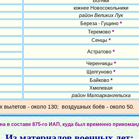
Волчки
южнее Новосокольники
район Великих Лук
*
Береза - Гущино
*
Теремово
*
Сенцы
*
Астратово
*
Черенчицы
*
Щелгуново
*
Байково
Хмелевая
район Малоархангельска
х вылетов - около 130; воздушных боёв - около 50.
а в составе 875-го ИАП, куда был временно прикоманд
Из материалов военных лет: