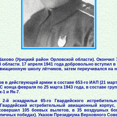
Шахово (Урицкий район Орловской области). Окончил 
области. 17 апреля 1941 года добровольно вступил в
авиационную школу лётчиков, затем переучивался на 
ьков в действующей армии в составе 653-го ИАП (21 мар
 конца февраля по 25 марта 1943 года, в составе гру
1 и Як-7.
2-й эскадрильи 65-го Гвардейского истребительн
 Гвардейский истребительный авиационный корпус,
 совершил 105 боевых вылетов, в 35 воздушных бо
 личных победах). Указом Президиума Верховного Сове