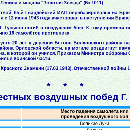
Ленина и медали "Золотая Звезда" (№ 1011).
итвой, 65-й Гвардейский ИАП перебазировался на Бря
а с 12 июля 1943 года участвовал в наступлении Брян
. Г. Гуськов погиб в воздушном бою. К тому времени
чно 16 самолётов противника.
стя 20 лет у деревни Бетово Болховского района на
айона Орловской области, на могиле воздвигнут памя
а, в которой он учился. Приказом Министра обороны С
рильи воинской части.
 Красного Знамени (17.03.1943), Отечественной войны 
* * *
естных воздушных побед Г. Г
Место падения самолёта или
проведения воздушного боя
Великие Луки