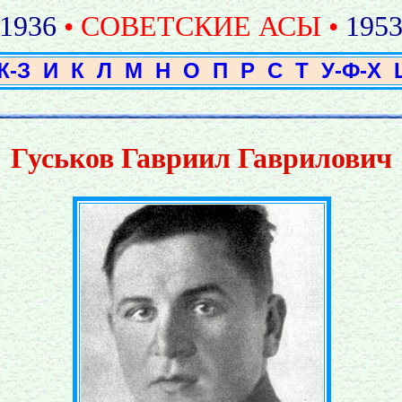
1936
• СОВЕТСКИЕ АСЫ •
195
Ж-З
И
К
Л
М
Н
О
П
Р
С
Т
У-Ф-Х
Гуськов Гавриил Гаврилович