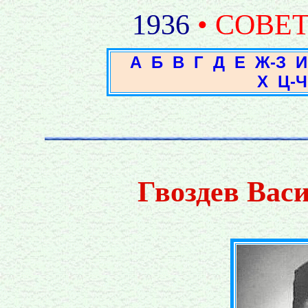
1936
• СОВЕ
А
Б
В
Г
Д
Е
Ж-З
И
Х
Ц-Ч
Гвоздев Вас