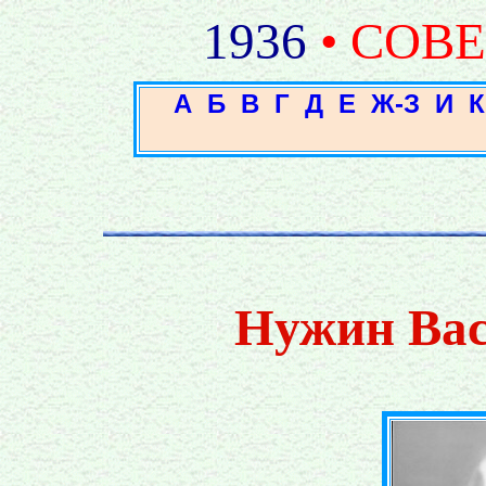
1936
• СОВ
А
Б
В
Г
Д
Е
Ж-З
И
К
Нужин Вас