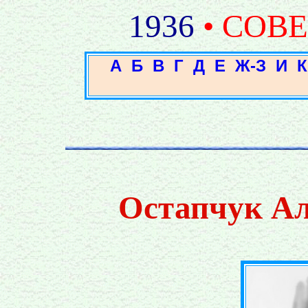
1936
• СОВ
А
Б
В
Г
Д
Е
Ж-З
И
К
Остапчук Ал