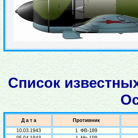
Список известных
Ос
Д а т а
Противник
10.03.1943
1 ФВ-189
05.04.1943
1 Ме-109