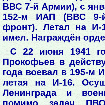
ВВС 7-й Армии), с янв
152-м ИАП (ВВС 9-
фронт). Летал на И-
имел. Награждён орде
С 22 июня 1941 го
Прокофьев в действ
года воевал в 195-м И
летая на И-16. Осу
Ленинграда и воен
помимо задач ПВО