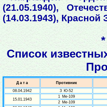
(21.05.1940), Отече
(14.03.1943), Красной 
Список известных
Про
Д а т а
Противник
08.04.1942
3 Ю-52
1 Ме-109
15.01.1943
2 Ме-109