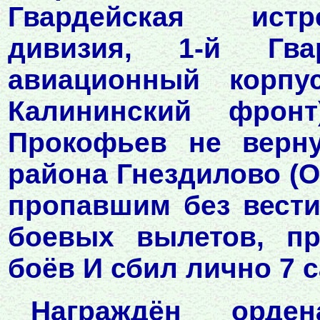
Гвардейская истр
дивизия, 1-й Гва
авиационный корпу
Калининский фрон
Прокофьев не верну
района Гнездилово (О
пропавшим без вести
боевых вылетов, п
боёв И сбил лично 7 
Награждён орде