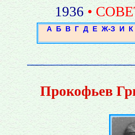
1936
• СОВ
А
Б
В
Г
Д
Е
Ж-З
И
К
Прокофьев Гр