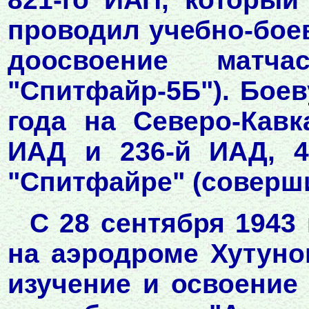
проводил учебно-боев
доосвоение матчас
"Спитфайр-5Б"). Боев
года на Северо-Кавк
ИАД и 236-й ИАД, 4
"Спитфайре" (соверши
С 28 сентября 1943
на аэродроме Хутуно
изучение и освоение