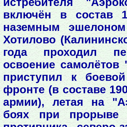
истребителя "Аэро
включён в состав 1
наземным эшелоном
Хотилово (Калининско
года проходил пе
освоение самолётов 
приступил к боевой
фронте (в составе 19
армии), летая на "А
боях при прорыве 
противника северо-з