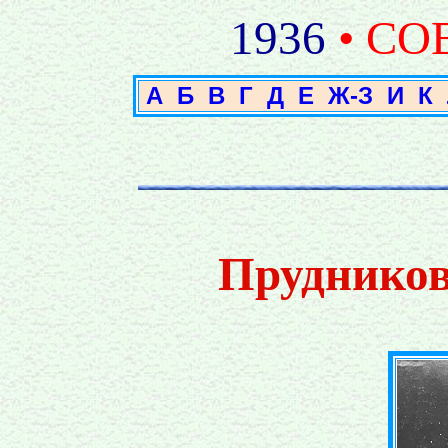
1936
• СО
А
Б
В
Г
Д
Е
Ж-З
И
К
Прудников