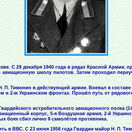
скве. С 29 декабря 1940 года в рядах Красной Армии, 
 авиационную школу пилотов. Затем проходил переу
Н. П. Тимонин в действующей армии. Воевал в составе 
м и 2-м Украинском фронтах. Прошёл путь от рядового
о Гвардейского истребительного авиационного полка (
виационный корпус, 5-я Воздушная армия, 2-й Украинс
ых боях сбил лично 9 самолётов противника.
 в ВВС. С 23 июня 1956 года Гвардии майор Н. П. Тимо