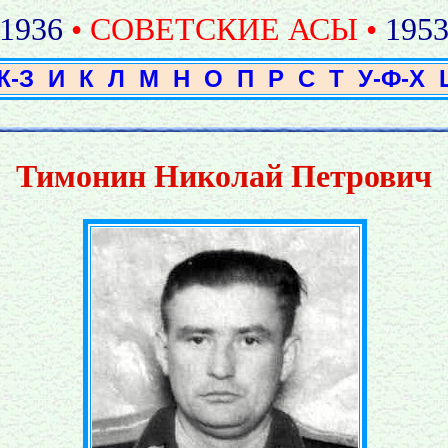
1936
• СОВЕТСКИЕ АСЫ •
195
Ж-З
И
К
Л
М
Н
О
П
Р
С
Т
У-Ф-Х
Тимонин Николай Петрович