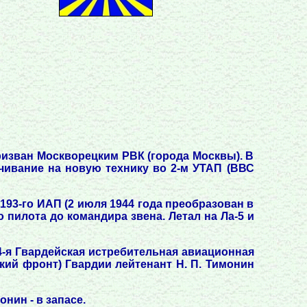
призван Москворецким РВК (города Москвы). В
чивание на новую технику во 2-м УТАП (ВВС
193-го ИАП (2 июля 1944 года преобразован в
 пилота до командира звена. Летал на Ла-5 и
14-я Гвардейская истребительная авиационная
кий фронт) Гвардии лейтенант Н. П. Тимонин
нин - в запасе.