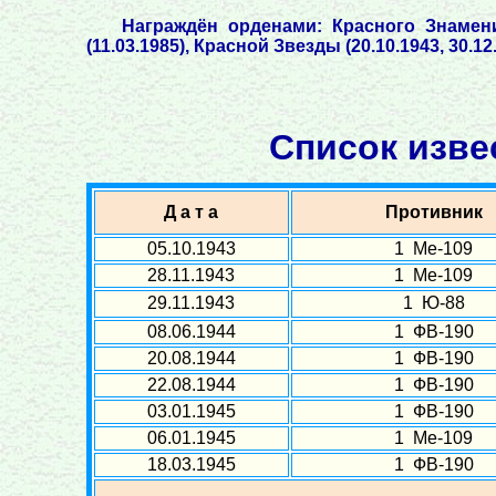
Награждён орденами: Красного Знамени 
(11.03.1985), Красной Звезды (20.10.1943, 30.1
Список изве
Д а т а
Противник
05.10.1943
1 Ме-109
28.11.1943
1 Ме-109
29.11.1943
1 Ю-88
08.06.1944
1 ФВ-190
20.08.1944
1 ФВ-190
22.08.1944
1 ФВ-190
03.01.1945
1 ФВ-190
06.01.1945
1 Ме-109
18.03.1945
1 ФВ-190