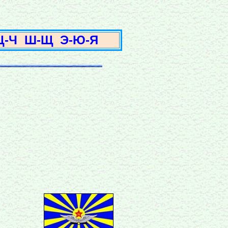
3
Ц-Ч
Ш-Щ
Э-Ю-Я