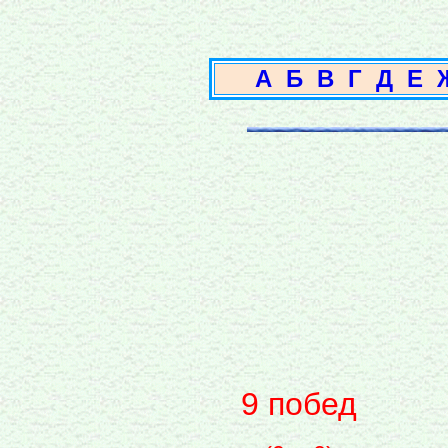
А
Б
В
Г
Д
Е
9 побед