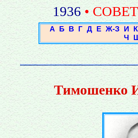
1936
• СОВЕ
А
Б
В
Г
Д
Е
Ж-З
И
К
Ч
Тимошенко 