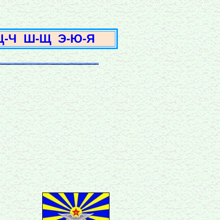
3
Ц-Ч
Ш-Щ
Э-Ю-Я
ч