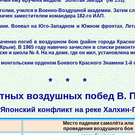
ичия ему вручена медаль "Золотая Звезда" (№ 153).
голии, учился в Военно-Воздушной академии. Затем с
начен заместителем командира 182-го ИАП.
рмии. Воевал на Юго-Западном и Южном фронтах. Лета
убаченко погиб в воздушном бою (район города Красн
рым). В 1965 году навечно зачислен в списки ремонт
ске и школа № 4. На на доме, где он жил, установлена 
, монгольским орденом Боевого Красного Знамени 1-й ст
* * *
тных воздушных побед В. П
Японский конфликт на реке Халхин-Го
Место падения самолёта или
проведения воздушного боя