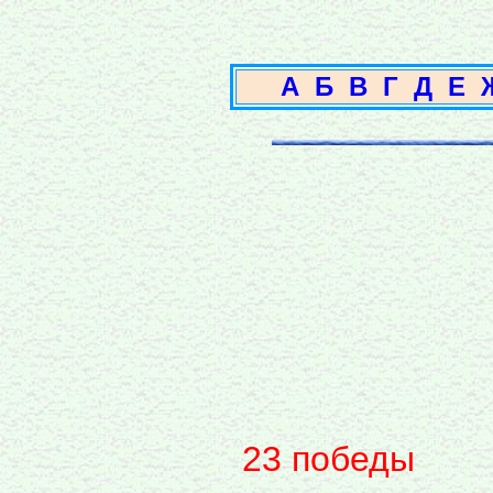
А
Б
В
Г
Д
Е
23 победы