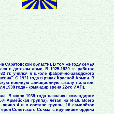
а Саратовской области). В том же году семья
лся в детском доме. В 1925-1929 гг. работал
32 гг. учился в школе фабрично-заводского
вик". С 1931 года в рядах Красной Армии. В
ьсскую военную авиационную школу пилотов.
я 1938 года - командир звена 22-го ИАП).
ода. В июле 1939 года назначен командиром
-я Армейская группа), летал на И-16. Всего
 лично 4 и в составе группы 18 самолётов
 Героя Советского Союза, с вручением ордена