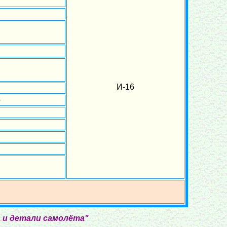
И-16
р
 и детали самолёта"