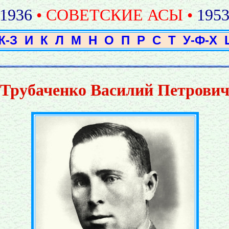
1936
• СОВЕТСКИЕ АСЫ •
195
Ж-З
И
К
Л
М
Н
О
П
Р
С
Т
У-Ф-Х
Трубаченко Василий Петрови