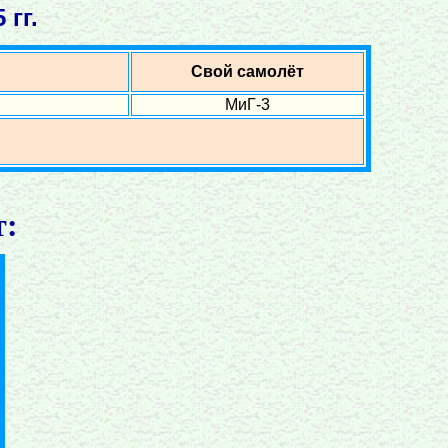
 гг.
Свой самолёт
МиГ-3
т: