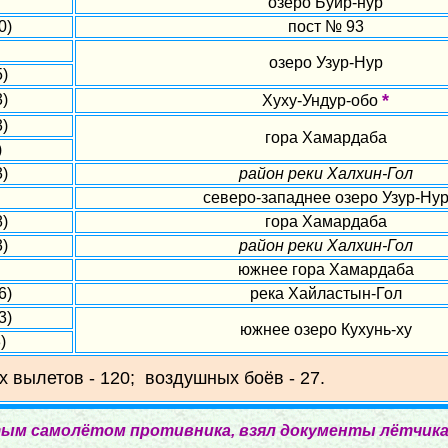
озеро Буир-нур
0)
пост № 93
озеро Узур-Нур
5)
*
3)
Хуху-Ундур-обо
3)
гора Хамардаба
)
3)
район реки Халхин-Гол
северо-западнее озеро Узур-Ну
8)
гора Хамардаба
3)
район реки Халхин-Гол
южнее гора Хамардаба
6)
река Хайластын-Гол
3)
южнее озеро Кухунь-ху
)
х вылетов - 120; воздушных боёв - 27.
тым самолётом противника, взял документы лётчика