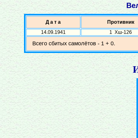
Вел
Д а т а
Противник
14.09.1941
1 Хш-126
Всего сбитых самолётов - 1 + 0.
И