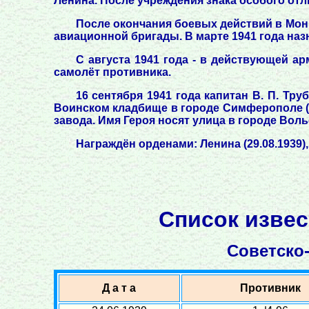
Ленина. После учреждения знака особого отл
После окончания боевых действий в Мон
авиационной бригады. В марте 1941 года наз
С августа 1941 года - в действующей а
самолёт противника.
16 сентября 1941 года капитан В. П. Тр
Воинском кладбище в городе Симферополе (К
завода. Имя Героя носят улица в городе Воль
Награждён орденами: Ленина (29.08.1939)
Список извес
Советско-
Д а т а
Противник