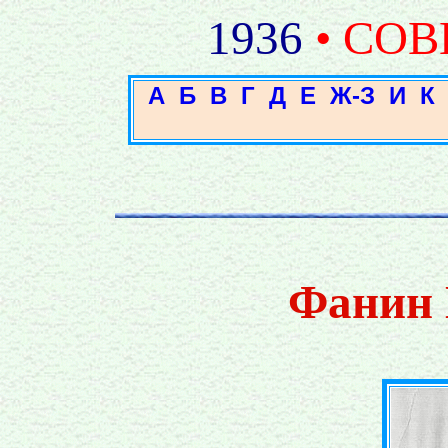
1936
• СОВ
А
Б
В
Г
Д
Е
Ж-З
И
К
Фанин 