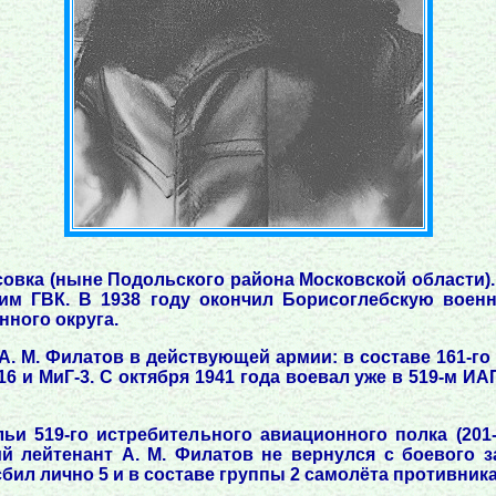
асовка (ныне Подольского района Московской области)
ким ГВК. В 1938 году окончил Борисоглебскую воен
нного округа.
А. М. Филатов в действующей армии: в составе 161-го
6 и МиГ-3. С октября 1941 года воевал уже в 519-м ИАП
льи 519-го истребительного авиационного полка (201
 лейтенант А. М. Филатов не вернулся с боевого з
бил лично 5 и в составе группы 2 самолёта противника