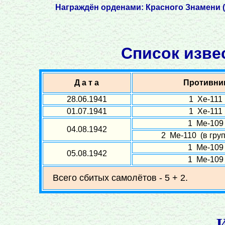
Награждён орденами: Красного Знамени (03
Список изве
Д а т а
Противни
28.06.1941
1 Хе-111
01.07.1941
1 Хе-111
1 Ме-109
04.08.1942
2 Ме-110 (в груп
1 Ме-109
05.08.1942
1 Ме-109
Всего сбитых самолётов - 5 + 2.
И