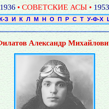
1936
• СОВЕТСКИЕ АСЫ •
195
Ж-З
И
К
Л
М
Н
О
П
Р
С
Т
У-Ф-Х
Филатов Александр Михайлови