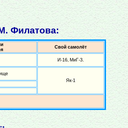
М. Филатова:
ли
Свой самолёт
оя
И-16, МиГ-3.
дище
Як-1
т: