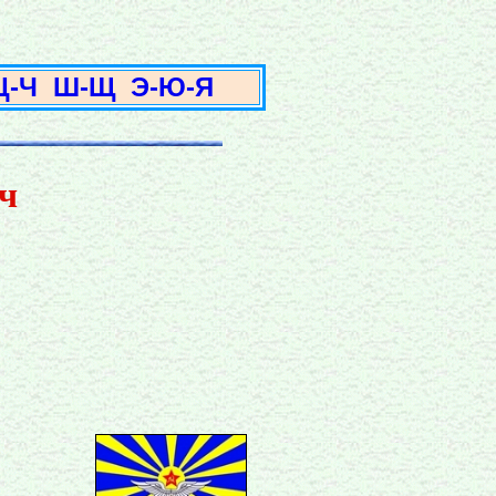
3
Ц-Ч
Ш-Щ
Э-Ю-Я
ч