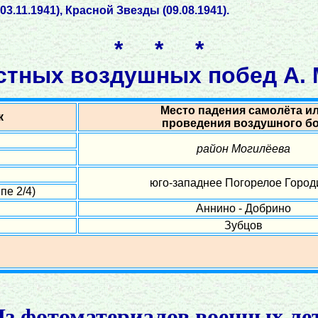
.11.1941), Красной Звезды (09.08.1941).
* * *
стных воздушных побед А. 
Место падения самолёта и
к
проведения воздушного б
район Могилёева
юго-западнее Погорелое Горо
пе 2/4)
Аннино - Добрино
Зубцов
з фотоматериалов военных ле