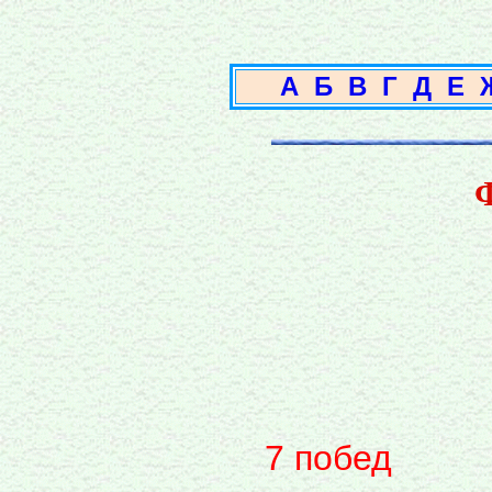
А
Б
В
Г
Д
Е
7 побед