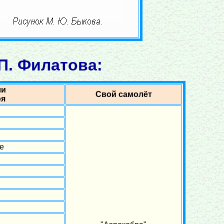
П. Филатова:
ли
Свой самолёт
оя
е