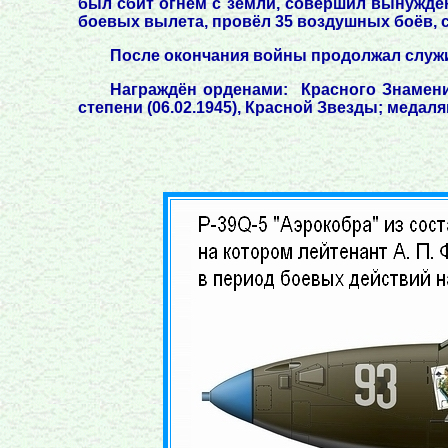
был сбит огнём с земли, совершил вынужден
боевых вылета, провёл 35 воздушных боёв, с
После окончания войны продолжал служить
Награждён орденами: Красного Знамени (
степени (06.02.1945), Красной Звезды; медаля