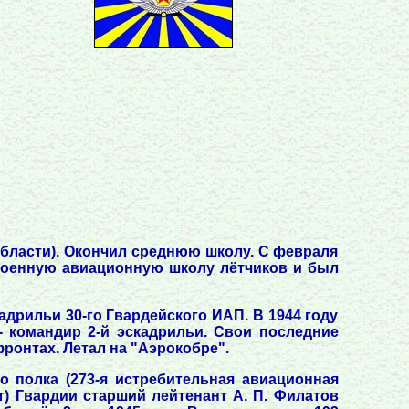
области). Окончил среднюю школу. С февраля
 военную авиационную школу лётчиков и был
адрильи 30-го Гвардейского ИАП. В 1944 году
 - командир 2-й эскадрильи. Свои последние
ронтах. Летал на "Аэрокобре".
о полка (273-я истребительная авиационная
т) Гвардии старший лейтенант А. П. Филатов