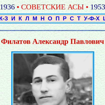
1936
• СОВЕТСКИЕ АСЫ •
195
Ж-З
И
К
Л
М
Н
О
П
Р
С
Т
У-Ф-Х
Филатов Александр Павлович