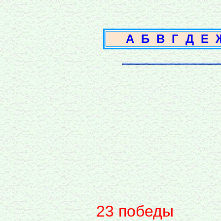
А
Б
В
Г
Д
Е
23 победы