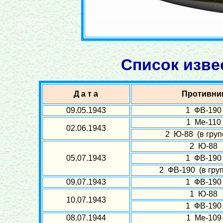
Список изве
Д а т а
Противни
09.05.1943
1 ФВ-190
1 Ме-110
02.06.1943
2 Ю-88 (в групе
2 Ю-88
05.07.1943
1 ФВ-190
2 ФВ-190 (в груп
09.07.1943
1 ФВ-190
1 Ю-88
10.07.1943
1 ФВ-190
08.07.1944
1 Ме-109