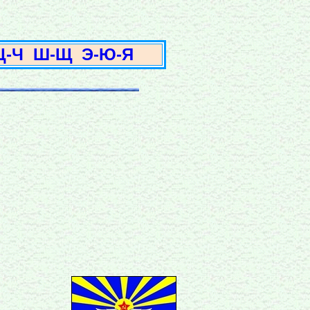
3
Ц-Ч
Ш-Щ
Э-Ю-Я