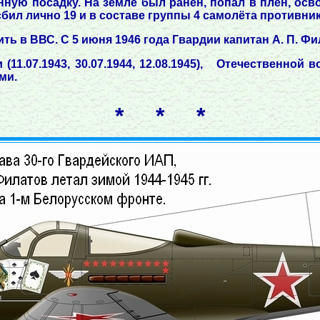
ную посадку. На земле был ранен, попал в плен, осво
бил лично 19 и в составе группы 4 самолёта противник
 в ВВС. С 5 июня 1946 года Гвардии капитан А. П. Фил
11.07.1943, 30.07.1944, 12.08.1945), Отечественной 
ми.
* * *