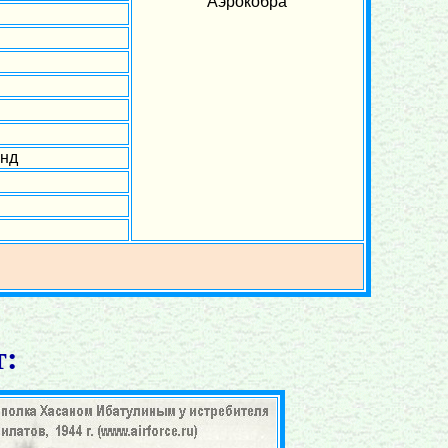
"Аэрокобра"
янд
т: