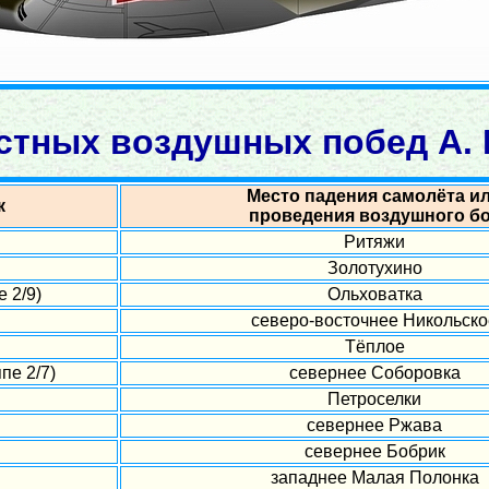
стных воздушных побед А. 
Место падения самолёта и
к
проведения воздушного б
Ритяжи
Золотухино
 2/9)
Ольховатка
северо-восточнее Никольско
Тёплое
пе 2/7)
севернее Соборовка
Петроселки
севернее Ржава
севернее Бобрик
западнее Малая Полонка