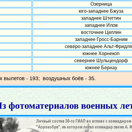
Озерница
юго-западнее Бжуза
западнее Штеттин
западнее Илов
восточнее Целлин
западнее Гросс-Барним
северо-западнее Альт-Фридл
южнее Хорнекоп
севернее Шульцендорф
южнее Бернау
х вылетов - 193; воздушных боёв - 35.
з фотоматериалов военных ле