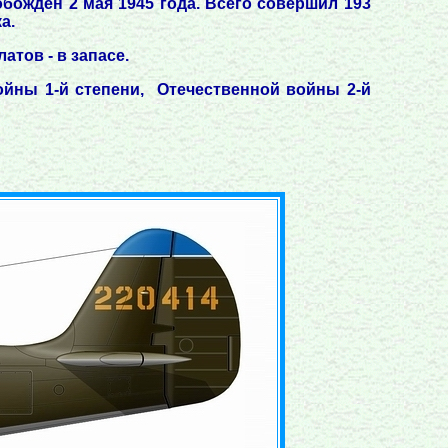
бождён 2 мая 1945 года. Всего совершил 193
а.
атов - в запасе.
войны 1-й степени, Отечественной войны 2-й