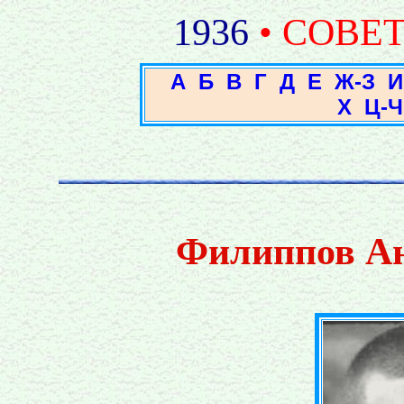
1936
• СОВЕ
А
Б
В
Г
Д
Е
Ж-З
И
Х
Ц-Ч
Филиппов Ан