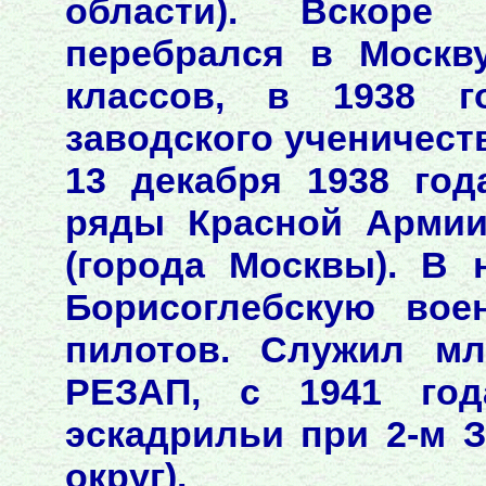
области). Вскоре
перебрался в Москв
классов, в 1938 г
заводского ученичеств
13 декабря 1938 го
ряды Красной Армии
(города Москвы). В 
Борисоглебскую вое
пилотов. Служил мл
РЕЗАП, с 1941 год
эскадрильи при 2-м 
округ).