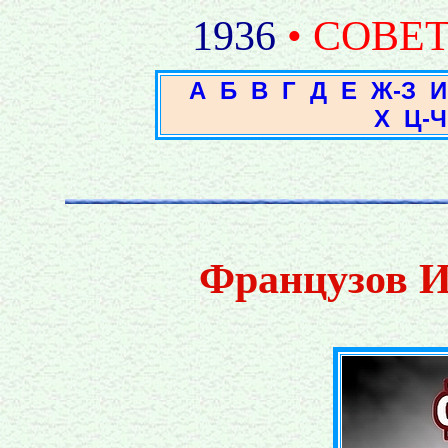
1936
• СОВЕ
А
Б
В
Г
Д
Е
Ж-З
И
Х
Ц-Ч
Французов И