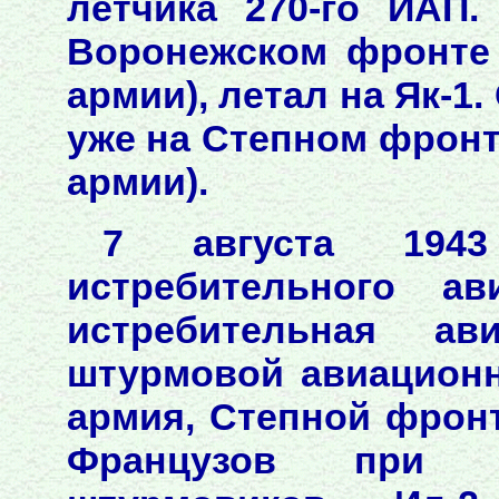
лётчика 270-го ИАП
Воронежском фронте 
армии), летал на Як-1.
уже на Степном фронт
армии).
7 августа 1943
истребительного ав
истребительная ав
штурмовой авиационн
армия, Степной фронт
Французов при с