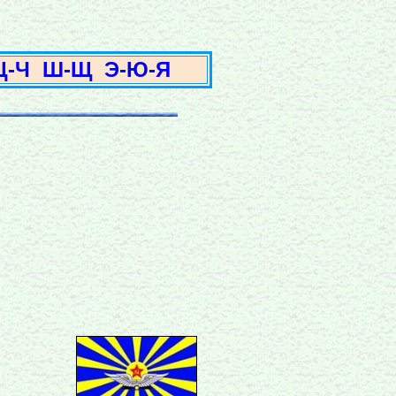
3
Ц-Ч
Ш-Щ
Э-Ю-Я