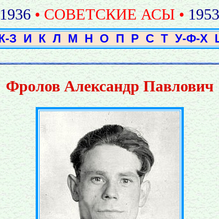
1936
• СОВЕТСКИЕ АСЫ •
195
Ж-З
И
К
Л
М
Н
О
П
Р
С
Т
У-Ф-Х
Фролов Александр Павлович