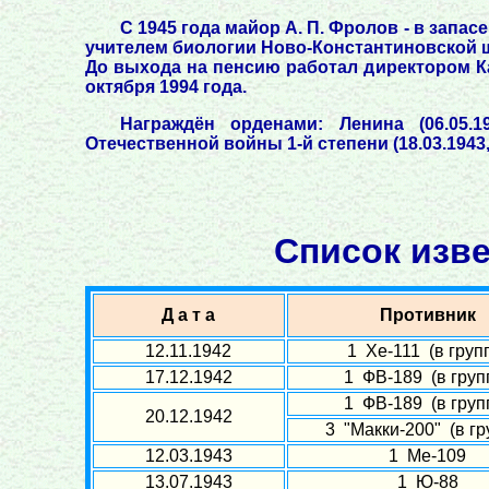
С 1945 года майор А. П. Фролов - в запа
учителем биологии Ново-Константиновской шк
До выхода на пенсию работал директором Ка
октября 1994 года.
Награждён орденами: Ленина (06.05.196
Отечественной войны 1-й степени (18.03.1943,
Список изве
Д а т а
Противник
12.11.1942
1 Хе-111 (в груп
17.12.1942
1 ФВ-189 (в груп
1 ФВ-189 (в груп
20.12.1942
3 "Макки-200" (в гр
12.03.1943
1 Ме-109
13.07.1943
1 Ю-88