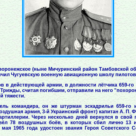
аворонежское (ныне Мичуринский район Тамбовской обл
кончил Чугуевскую военную авиационную школу пилотов
ов в действующей армии, в должности лётчика 659-го И
Трижды, считая погибшим, отправили на него "похорон
й тяжести.
ель командира, он же штурман эскадрильи 659-го и
оздушная армия, 3-й Украинский фронт) капитан А. П.
артиллерии. Через несколько дней вернулся в свой п
ёл 78 воздушных боёв, в которых сбил лично 13 и
мая 1965 года удостоен звания Героя Советского 