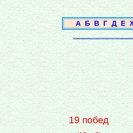
А
Б
В
Г
Д
Е
19 побед