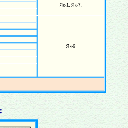
Як-1, Як-7.
Як-9
: