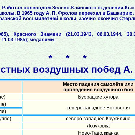
се. Работал полеводом Зелено-Клинского отделения Кыз
олы. В 1965 году А. П. Фролов переехал в Башкирию,
занской восьмилетней школы, заочно окончил Стерли
5), Красного Знамени (21.03.1943, 06.03.1944, 30.0
 11.03.1985); медалями.
* * *
стных воздушных побед А.
Место падения самолёта или
проведения воздушного боя
пе)
Буерацкие хутора
пе)
северо-западнее Боковская
пе)
уппе)
северо-западнее Кружилино
Лозуковка
Ново-Таволжанка