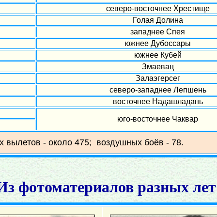
северо-восточнее Хрестище
Голая Долина
западнее Спея
южнее Дубоссары
южнее Кубей
Змаевац
Залаэгерсег
северо-западнее Лепшень
восточнее Надашладань
юго-восточнее Чаквар
х вылетов - около 475; воздушных боёв - 78.
Из фотоматериалов разных лет