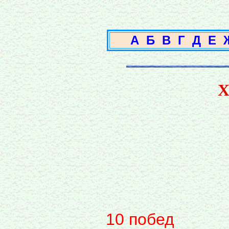
А
Б
В
Г
Д
Е
Х
10 побед