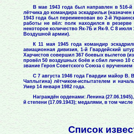
В мае 1943 года был направлен в 516-й
лётчика до командира эскадрильи (назначен в
1943 года был переименован во 2-й Украинск
работы не вёл: полк находился в резерве
некоторое количество Як-7Б и Як-9. С 8 июля
Воздушной армии).
К 11 мая 1945 года командир эскадрил
авиационная дивизия, 1-й Гвардейский шту
Харчистов совершил 367 боевых вылетов (из н
провёл 50 воздушных боёв и сбил лично 10 
звание Героя Советского Союза с вручением 
С 7 августа 1946 года Гвардии майор В. 
Чаплыгина) лётчиком-испытателем и начал
Умер 14 января 1982 года.
Награждён орденами: Ленина (27.06.1945),
й степени (17.09.1943); медалями, в том числе 
Список извес