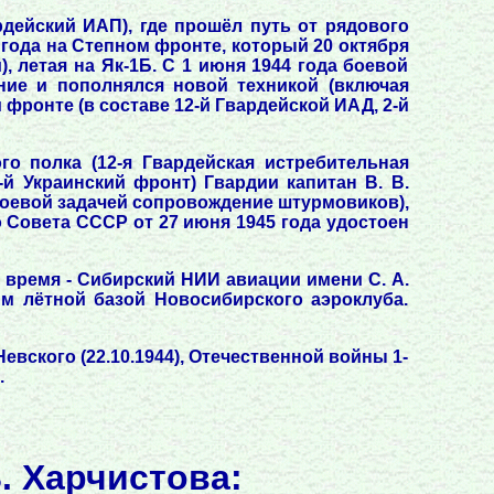
рдейский ИАП), где прошёл путь от рядового
3 года на Степном фронте, который 20 октября
, летая на Як-1Б. С 1 июня 1944 года боевой
ние и пополнялся новой техникой (включая
 фронте (в составе 12-й Гвардейской ИАД, 2-й
го полка (12-я Гвардейская истребительная
й Украинский фронт) Гвардии капитан В. В.
й боевой задачей сопровождение штурмовиков),
 Совета СССР от 27 июня 1945 года удостоен
ее время - Сибирский НИИ авиации имени С. А.
м лётной базой Новосибирского аэроклуба.
Невского (22.10.1944), Отечественной войны 1-
.
. Харчистова: