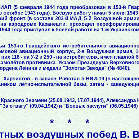
 ИАП (5 февраля 1944 года преобразован в 153-й Гва
 октябре 1943 года). Боевую работу начал 5 июля 194
ий фронт (в составе 203-й ИАД, 5-й Воздушной армии)
 на аэродроме Казанешти, проходил переформирова
 1944 года приступил к боевой работе на 1-м Украинском
ьи 153-го Гвардейского истребительного авиационно
рмовой авиационный корпус, 2-я Воздушная армия, 1-
их 118 - на У-2 и 250 - на истребителях, имея главно
самолётов противника. Указом Президиума Верховного
ордена Ленина и медали "Золотая Звезда" (№ 4840).
В. Харчистов - в запасе. Работал в НИИ-19 (в настоящ
ьником лётно-испытателной базы, затем - заведующи
 Красного Знамени (25.08.1943, 17.07.1944), Александра 
"За отвагу" (09.04.1942) и "Боевые заслуги" (06.05.1946) 
* * *
тных воздушных побед В. В