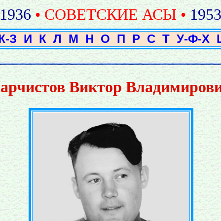
1936
• СОВЕТСКИЕ АСЫ •
195
Ж-З
И
К
Л
М
Н
О
П
Р
С
Т
У-Ф-Х
арчистов Виктор Владимиров