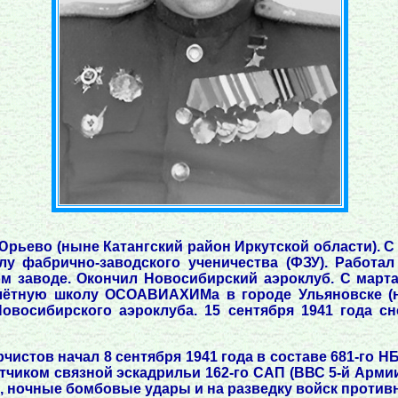
Юрьево (ныне Катангский район Иркутской области). С 
олу фабрично-заводского ученичества (ФЗУ). Работ
м заводе. Окончил Новосибирский аэроклуб. С марта
 лётную школу ОСОАВИАХИМа в городе Ульяновске (
 Новосибирского аэроклуба. 15 сентября 1941 года 
чистов начал 8 сентября 1941 года в составе 681-го Н
лётчиком связной эскадрильи 162-го САП (ВВС 5-й Арми
, ночные бомбовые удары и на разведку войск противн