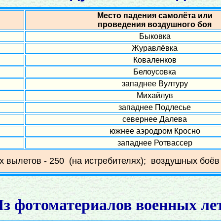
Место падения самолёта или
проведения воздушного боя
Быковка
Журавлёвка
Коваленков
Белоусовка
западнее Вултуру
Михайлув
западнее Подлесье
севернее Далева
южнее аэродром Кросно
западнее Ротвассер
х вылетов - 250 (на истребителях); воздушных боёв 
з фотоматериалов военных ле