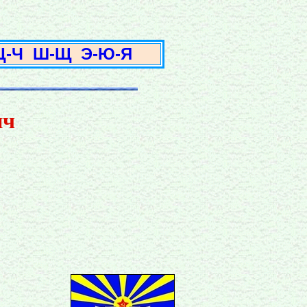
3
Ц-Ч
Ш-Щ
Э-Ю-Я
ич