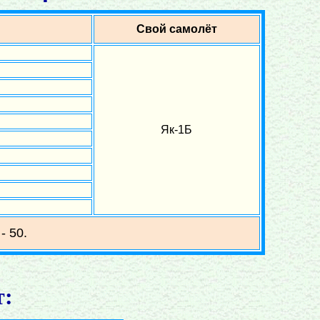
Свой самолёт
Як-1Б
- 50.
т: