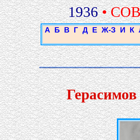
1936
• СО
А
Б
В
Г
Д
Е
Ж-З
И
К
Герасимов