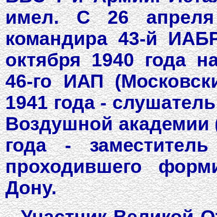
имел. С 26 апрел
командира 43-й ИАБР
октября 1940 года н
46-го ИАП (Московск
1941 года - слушател
Воздушной академии (
года - заместител
проходившего форми
Дону.
Участник Великой О