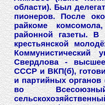
области). Был делега
пионеров. После ок
райкоме комсомола
районной газеты. В
крестьянской молодё
Коммунистический у
Свердлова - высшее
СССР и ВКП(б), готов
и партийных органов 
во Всесоюзный
сельскохозяйственны