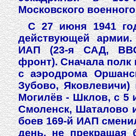
Московского военного 
С 27 июня 1941 год
действующей армии.
ИАП (23-я САД, ВВ
фронт). Сначала полк 
с аэродрома Оршанск
Зубово, Яковлевичи)
Могилёв - Шклов, с 5 
Смоленск, Шаталово и
боев 169-й ИАП смени
день, не прекращая 