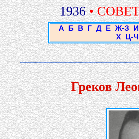
1936
• СОВЕ
А
Б
В
Г
Д
Е
Ж-З
И
Х
Ц-Ч
Греков Лео