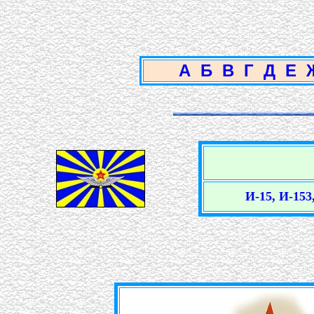
А
Б
В
Г
Д
Е
И-15, И-153