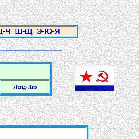
3
Ц-Ч
Ш-Щ
Э-Ю-Я
Ленд-Лиз