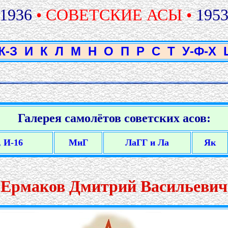
1936
• СОВЕТСКИЕ АСЫ •
195
Ж-З
И
К
Л
М
Н
О
П
Р
С
Т
У-Ф-Х
Галерея самолётов советских асов:
, И-16
МиГ
ЛаГГ и Ла
Як
Ермаков Дмитрий Васильевич